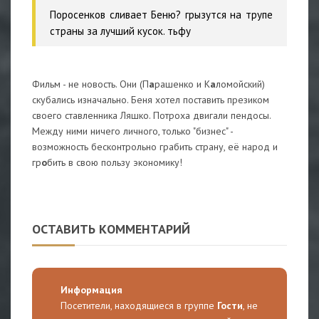
Поросенков сливает Беню? грызутся на трупе
страны за лучший кусок. тьфу
Фильм - не новость. Они (П
а
рашенко и К
а
ломойский)
скубались изначально. Беня хотел поставить презиком
своего ставленника Ляшко. Потроха двигали пендосы.
Между ними ничего личного, только "бизнес" -
возможность бесконтрольно грабить страну, её народ и
гр
о
бить в свою пользу экономику!
ОСТАВИТЬ КОММЕНТАРИЙ
Информация
Посетители, находящиеся в группе
Гости
, не