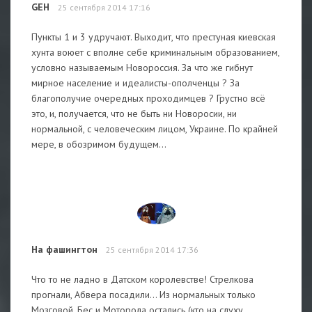
GEH
25 сентября 2014 17:16
Пункты 1 и 3 удручают. Выходит, что престуная киевская
хунта воюет с вполне себе криминальным образованием,
условно называемым Новороссия. За что же гибнут
мирное население и идеалисты-ополченцы ? За
благополучие очередных проходимцев ? Грустно всё
это, и, получается, что не быть ни Новоросии, ни
нормальной, с человеческим лицом, Украине. По крайней
мере, в обозримом будущем...
На фашингтон
25 сентября 2014 17:36
Что то не ладно в Датском королевстве! Стрелкова
прогнали, Абвера посадили... Из нормальных только
Мозговой, Бес и Моторола остались (кто на слуху