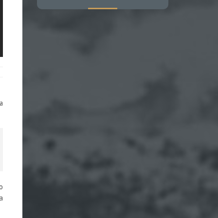
а
о
а