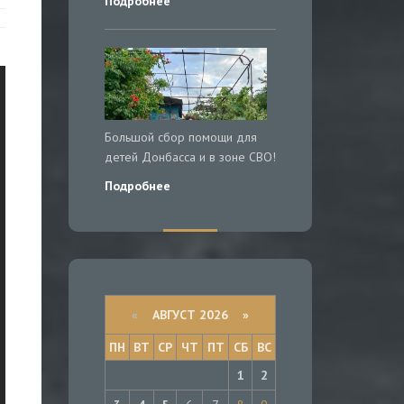
Подробнее
Большой сбор помощи для
детей Донбасса и в зоне СВО!
Подробнее
«
АВГУСТ 2026 »
ПН
ВТ
СР
ЧТ
ПТ
СБ
ВС
1
2