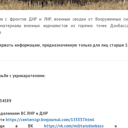
ия с фронтов ДНР и ЛНР, военные сводки от Вооруженных си
оматериалы военных журналистов из горячих точек Донбасса
.
ержать информацию, предназначенную только для лиц старше 1
ьбе с укрокарателями:
454589
зделениям ВС ЛНР и ДНР
оте
https://centercigr.livejournal.com/153337.html
й помощи в ВК
https://vk.com/militarydonbass
и 