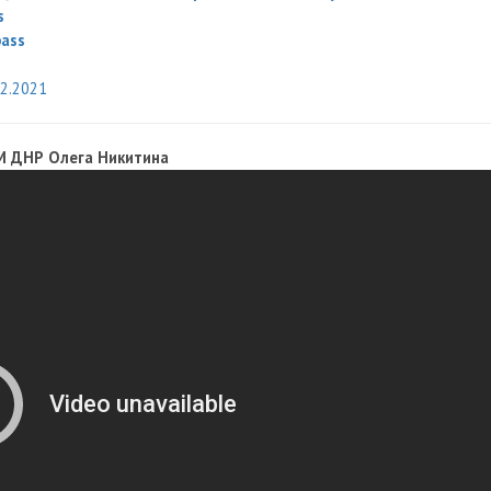
s
bass
02.2021
М ДНР Олега Никитина