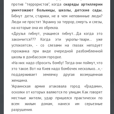
против "террористов", когда
снаряды артиллерии
уничтожают больницы, школы, детские сады.
Гибнут дети, старики, не в чем неповинные люди?
Люди не простят Украину за террор, смерть и слезы,
на которые она их обрекла.
«Друзья гибнут, учащиеся гибнут...Да когда это
закончится??? Когда эти укропы-твари... уже
успокоятся», - со слезами на глазах негодует
горожанка при виде очередной разбомбленной
школы в донбасском городке.
«На них надо сбросить бомбу! Тогда они поймут, что
это такое. Вот на Киев надо бомбочек несколько...», -
поддерживает землячку другая возмущенная
женщина.
Украинская армия атаковала город «Градами»,
осколки от которых валяются по улицам. Как говорят
местные жители, удар пришелся практически по
всем жилым домам, нанеся им серьезные
разрушения.