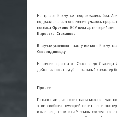
На трассе Бахмутке продолжались бои. А
подразделениям ополчения удалось прорва
посёлка
Орехово
. ВСУ вели артиллерийски
Кировска, Стаханова
.
В случае успешного наступления с Бахмутск
Северодонецку
.
На линии фронта от Счастья до Станицы Л
действия носят сугубо локальный характер б
Прочее
Пятьсот американских наемников из частн
этом сообщил немецкий политолог и экспе
отмечает, что власти Украины сосредоточен