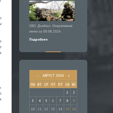
т
о
ы
СВО. Донбасс. Оперативная
лента за 08.08.2026
Подробнее
о
е
к
«
АВГУСТ 2026 »
ПН
ВТ
СР
ЧТ
ПТ
СБ
ВС
о
.
1
2
о
к
3
4
5
6
7
8
9
10
11
12
13
14
15
16