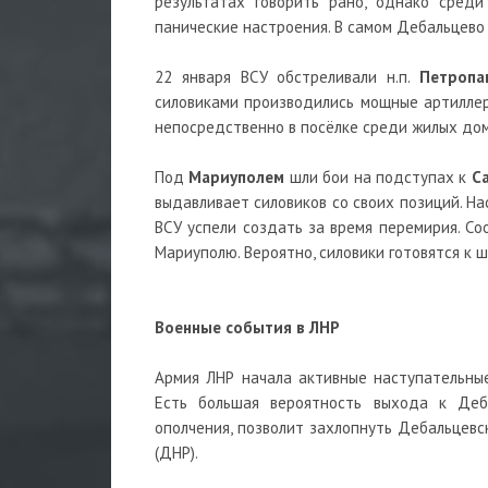
результатах говорить рано, однако среди
панические настроения. В самом Дебальцево
22 января ВСУ обстреливали н.п.
Петропа
силовиками производились мощные артиллер
непосредственно в посёлке среди жилых дом
Под
Мариуполем
шли бои на подступах к
С
выдавливает силовиков со своих позиций. Н
ВСУ успели создать за время перемирия. Со
Мариуполю. Вероятно, силовики готовятся к 
Военные события в ЛНР
Армия ЛНР начала активные наступательны
Есть большая вероятность выхода к Деба
ополчения, позволит захлопнуть Дебальцевс
(ДНР).