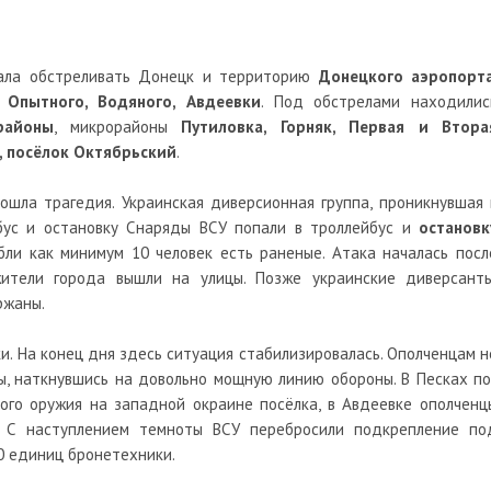
жала обстреливать Донецк и территорию
Донецкого аэропорт
, Опытного, Водяного, Авдеевки
. Под обстрелами находилис
районы
, микрорайоны
Путиловка, Горняк, Первая и Втора
 посёлок Октябрьский
.
ошла трагедия. Украинская диверсионная группа, проникнувшая 
бус и остановку Снаряды ВСУ попали в троллейбус и
остановк
бли как минимум 10 человек есть раненые. Атака началась посл
жители города вышли на улицы. Позже украинские диверсанты
ржаны.
и. На конец дня здесь ситуация стабилизировалась. Ополченцам н
ы, наткнувшись на довольно мощную линию обороны. В Песках по
ого оружия на западной окраине посёлка, в Авдеевке ополченц
. С наступлением темноты ВСУ перебросили подкрепление по
0 единиц бронетехники.