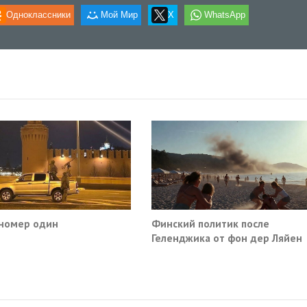
Одноклассники
Мой Мир
X
WhatsApp
номер один
Финский политик после
Геленджика от фон дер Ляйен
потребовали немедленно
прекратить помощь Киеву