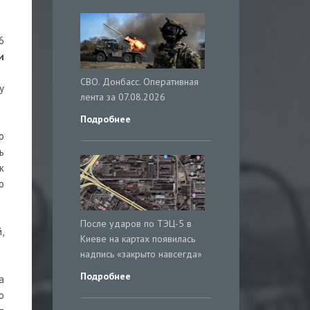
6
и
СВО. Донбасс. Оперативная
у
лента за 07.08.2026
Подробнее
о
ь
к
ю
После ударов по ТЭЦ-5 в
,
Киеве на картах появилась
надпись «закрыто навсегда»
Подробнее
а
о