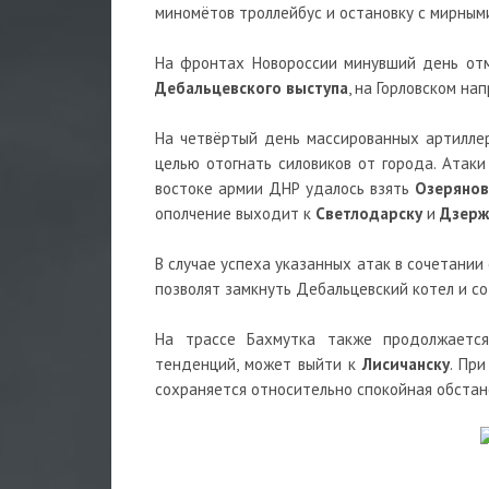
миномётов троллейбус и остановку с мирными
На фронтах Новороссии минувший день отм
Дебальцевского выступа
, на Горловском на
На четвёртый день массированных артилле
целью отогнать силовиков от города. Атаки
востоке армии ДНР удалось взять
Озерянов
ополчение выходит к
Светлодарску
и
Дзерж
В случае успеха указанных атак в сочетани
позволят замкнуть Дебальцевский котел и с
На трассе Бахмутка также продолжается
тенденций, может выйти к
Лисичанску
. Пр
сохраняется относительно спокойная обстан