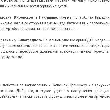
 силовиков, по свидетельствам местных жителей, присутствую
 шли интенсивные артиллерийские дуэли.
вловка, Кировское
и
Никишино
. Начиная с 9:30, по Никишин
ийские залпы со стороны Каменки, где батареи ВСУ расположен
ов. Артобстрелы шли на протяжении всего дня.
артане
и у
Виноградного
. На данном участке армия ДНР медленн
аступление осложняется многочисленными минными полями, которы
общалось о переброске украинской артиллерии из-под Перекопа 
штурму города.
е действия по направлению к Попасной, Троицкому и
Чернухин
льцево (ДНР), что, в случае удачного наступления донецког
кий карман, а также создать угрозу для наступления на Артёмовс