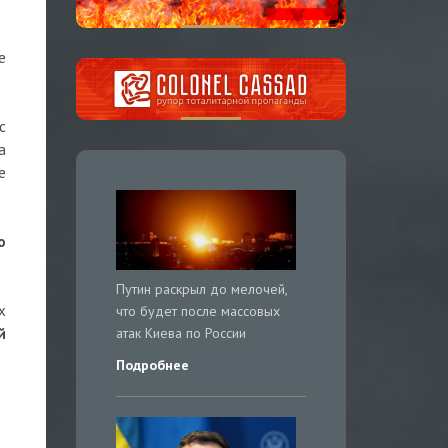
е
с
а
е
о
Путин раскрыл до мелочей,
х
что будет после массовых
атак Киева по России
й
Подробнее