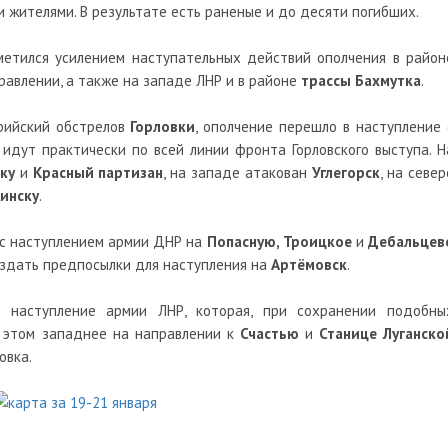
 жителями. В результате есть раненые и до десяти погибших.
етился усилением наступательных действий ополчения в район
правлении, а также на западе ЛНР и в районе
трассы Бахмутка
.
рийский обстрелов
Горловки
, ополчение перешло в наступление 
 идут практически по всей линии фронта Горловского выступа. Н
ку
и
Красный партизан
, на западе атакован
Углегорск
, на север
инску
.
и с наступлением армии ДНР на
Попасную, Троицкое
и
Дебальцев
оздать предпосылки для наступления на
Артёмовск
.
 наступление армии ЛНР, которая, при сохранении подобны
и этом западнее на направлении к
Счастью
и
Станице Луганско
овка.