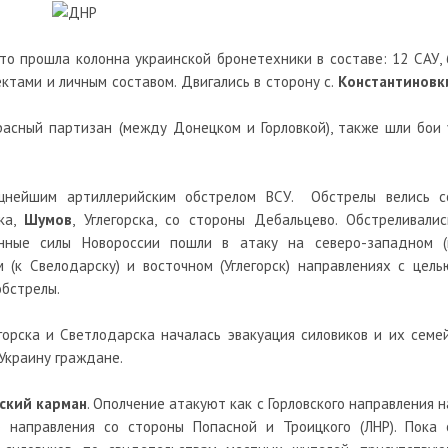
то прошла колонна украинской бронетехники в составе: 12 САУ, 
ктами и личным составом. Двигались в сторону с.
Константиновк
расный партизан (между Донецком и Горловкой), также шли бои 
ощнейшим артиллерийским обстрелом ВСУ. Обстрелы велись с
ска,
Шумов
, Углегорска, со стороны Дебальцево. Обстреливалис
енные силы Новороссии пошли в атаку на северо-западном (
м (к Свелодарску) и восточном (Углегорск) направлениях с цель
обстрелы.
орска и Светлодарска началась эвакуация силовиков и их семей
краину граждане.
ский карман
. Ополчение атакуют как с Горловского направления н
го направления со стороны Попасной и Троицкого (ЛНР). Пока 