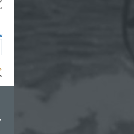
у
и
к
ь
я