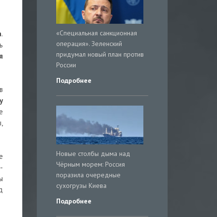
«Специальная санкционная
а
.
операция». Зеленский
ь
придумал новый план против
я
России
Подробнее
в
у
е
,
Новые столбы дыма над
е
Чёрным морем: Россия
-
поразила очередные
ы
сухогрузы Киева
д
Подробнее