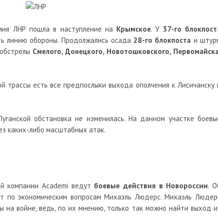
рмия ЛНР пошла в наступление на
Крымское
. У
37-го блокпост
ть линию обороны. Продолжались осада
28-го блокпоста
и штур
е обстрелы
Смелого, Донецкого, Новотошковского, Первомайска
ой трассы есть все предпослыки выхода ополчения к Лисичанску 
уганской обстановка не изменилась. На данном участке боевы
ез каких-либо масштабных атак.
ой компании Academi ведут
боевые действия в Новороссии
. О
рт по экономическим вопросам Михаэль Людерс. Михаэль Людер
ы на войне, ведь, по их мнению, только так можно найти выход и