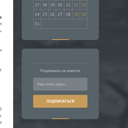
17
18
19
20
21
22
23
24
25
26
27
28
29
30
а
м
31
,
и
е
Подпишись на новости
б
с
з