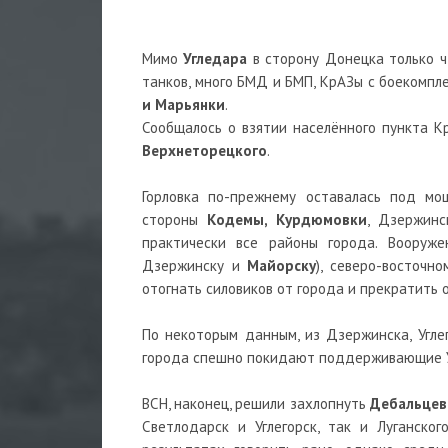
Мимо
Угледара
в сторону Донецка только ч
танков, много БМД и БМП, КрАЗы с боекомпле
и Марьянки
.
Сообщалось о взятии населённого пункта К
Верхнеторецкого
.
Горловка по-прежнему оставалась под м
стороны
Кодемы, Курдюмовки
, Дзержин
практически все районы города. Вооруж
Дзержинску и
Майорску
), северо-восточно
отогнать силовиков от города и прекратить 
По некоторым данным, из Дзержинска, Углег
города спешно покидают поддерживающие У
ВСН, наконец, решили захлопнуть
Дебальцев
Светлодарск и Углегорск, так и Луганско