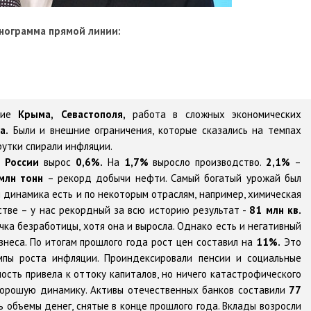
нограмма прямой линии:
ение
Крыма,
Севастополя,
работа в сложных экономических
а.
Были и внешние ограничения, которые сказались на темпах
рутки спирали инфляции.
П
России
вырос
0,6%.
На
1,7%
выросло производство.
2,1%
–
млн тонн
– рекорд добычи нефти. Самый богатый урожай был
динамика есть и по некоторым отраслям, например, химическая
тве – у нас рекордный за всю историю результат -
81 млн кв.
чка безработицы, хотя она и выросла. Однако есть и негативный
знеса. По итогам прошлого года рост цен составил на
11%.
Это
пы роста инфляции. Проиндексировали пенсии и социальные
ость привела к оттоку капиталов, но ничего катастрофического
 хорошую динамику. Активы отечественных банков составили
77
 объемы денег, снятые в конце прошлого года. Вклады возросли