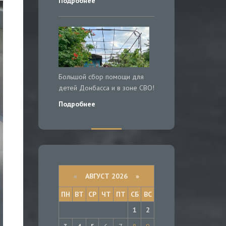
Подробнее
Большой сбор помощи для
детей Донбасса и в зоне СВО!
Подробнее
«
АВГУСТ 2026 »
ПН
ВТ
СР
ЧТ
ПТ
СБ
ВС
1
2