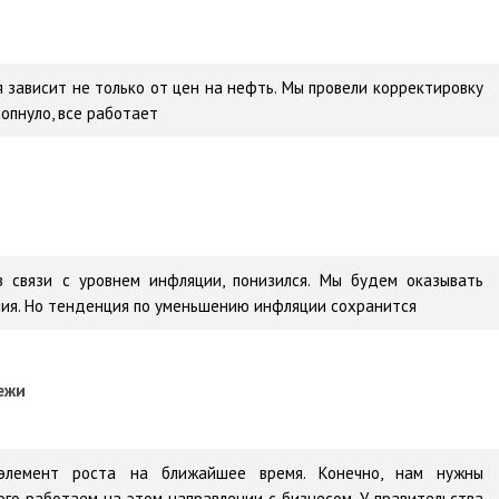
я зависит не только от цен на нефть. Мы провели корректировку
лопнуло, все работает
 связи с уровнем инфляции, понизился. Мы будем оказывать
ия. Но тенденция по уменьшению инфляции сохранится
ежи
элемент роста на ближайшее время. Конечно, нам нужны
го работаем на этом направлении с бизнесом. У правительства