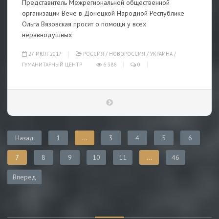
Представитель Межрегиональной общественной
организации Вече в Донецкой Народной Республике
Ольга Вязовская просит о помощи у всех
неравнодушных
27-ИЮЛ-2017
РОССИЯ
/
НОВОРОССИЯ
/
УКРАИНА
/
ГУМАНИТАРНЫЙ ЦЕНТР
6 386
0
Назад
1
...
3
4
5
6
7
8
9
10
11
...
46
Вперед