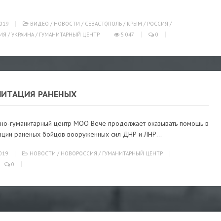
019
ВИДЕО
/
НОВОСТИ
/
СЕВАСТОПОЛЬ
/
КРЫМ
/
РОССИЯ
/
ИЯ
/
УКРАИНА
/
ГУМАНИТАРНЫЙ ЦЕНТР
5 047
0
ЛИТАЦИЯ РАНЕНЫХ
но-гуманитарный центр МОО Вече продолжает оказывать помощь в
ации раненых бойцов вооруженных сил ДНР и ЛНР...
019
НОВОСТИ
/
НОВОРОССИЯ
/
ГУМАНИТАРНЫЙ ЦЕНТР
0