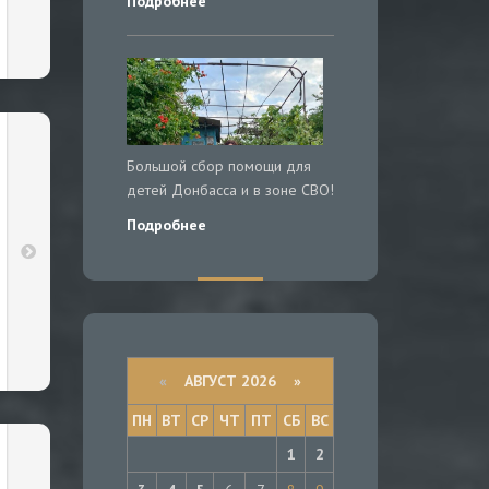
Подробнее
Большой сбор помощи для
детей Донбасса и в зоне СВО!
Подробнее
«
АВГУСТ 2026 »
ПН
ВТ
СР
ЧТ
ПТ
СБ
ВС
1
2