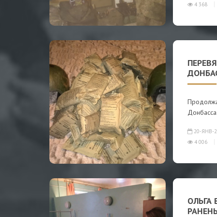
4 368
ПЕРЕВ
ДОНБА
Продолжа
Донбасса.
20-ЯНВ-2
4 006
ОЛЬГА 
РАНЕН