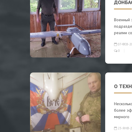
ДОНБА
Военный 
подразде
реалии с
07-ФЕВ-2
0
О ТЕХ
Нескольк
более эф
мирного
23-ЯНВ-2