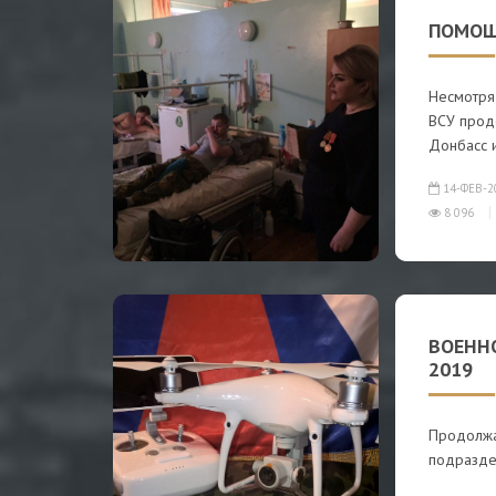
ПОМОЩ
Несмотря
ВСУ прод
Донбасс 
14-ФЕВ-2
8 096
ВОЕННО
2019
Продолжа
подразде