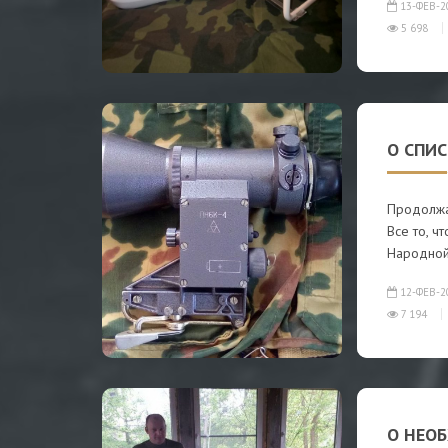
13-ФЕВ-2
5 698
О СПИ
Продолжа
Все то, 
Народно
12-ФЕВ-2
7 194
О НЕО