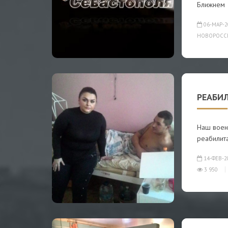
Ближнем
06-МАР-2
НОВОРОСС
РЕАБИ
Наш воен
реабилит
14-ФЕВ-2
3 950