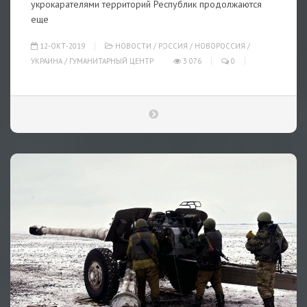
укрокарателями территорий Республик продолжаются
еще
12-ОКТ-2019
НОВОСТИ
/
РОССИЯ
/
НОВОРОССИЯ
/
УКРАИНА
/
ГУМАНИТАРНЫЙ ЦЕНТР
3 076
0