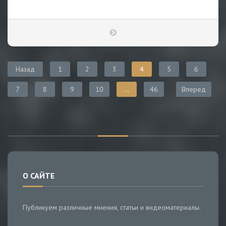
Назад
1
2
3
4
5
6
7
8
9
10
...
46
Вперед
О САЙТЕ
Публикуем различные мнения, статьи и видеоматериалы.