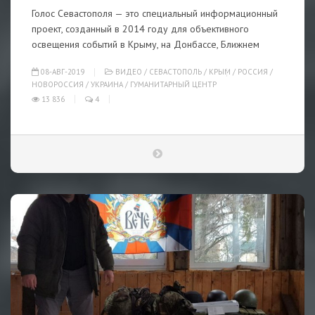
Голос Севастополя — это специальный информационный
проект, созданный в 2014 году для объективного
освещения событий в Крыму, на Донбассе, Ближнем
08-АВГ-2019
ВИДЕО
/
СЕВАСТОПОЛЬ
/
КРЫМ
/
РОССИЯ
/
НОВОРОССИЯ
/
УКРАИНА
/
ГУМАНИТАРНЫЙ ЦЕНТР
13 836
4