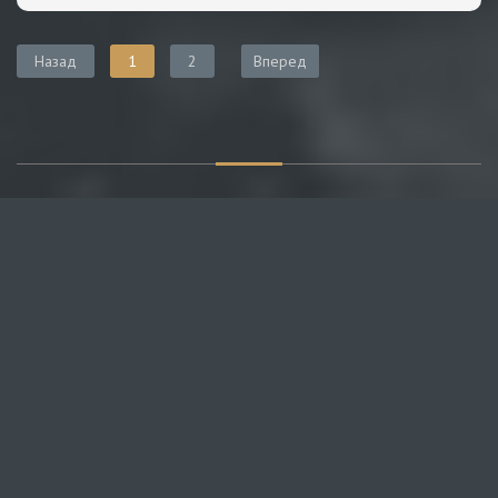
Назад
1
2
Вперед
О САЙТЕ
Публикуем различные мнения, статьи и видеоматериалы.
Посетителям нашего сайта предоставляем возможность
общения на портале – вы можете комментировать
публикации и добавлять свои.