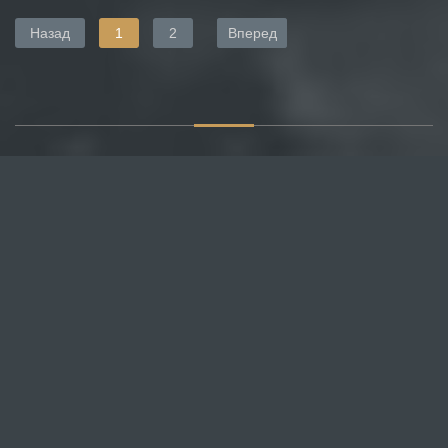
Назад
1
2
Вперед
О САЙТЕ
Публикуем различные мнения, статьи и
видеоматериалы.
Посетителям нашего сайта предоставляем
возможность общения на портале – вы можете
комментировать публикации и добавлять свои.