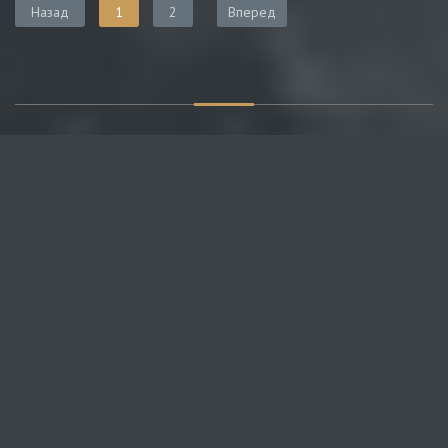
Назад
1
2
Вперед
О САЙТЕ
Публикуем различные мнения, статьи и видеоматериалы.
Посетителям нашего сайта предоставляем возможность
общения на портале – вы можете комментировать
публикации и добавлять свои.
НОВОСТИ