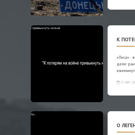
К ПОТ
«Лиса» - 
деле: ран
ежеминут
27-АВГ-2
О ЛЕГЕ