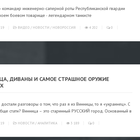
" - командир инженерно-саперной роты Республиканской гвардии
своем боевом товарище - легендарном танкисте
019
ВИДЕО
/
НОВОСТИ
/
НОВОРОССИЯ
4 202
0
ЦА, ДИВАНЫ И САМОЕ СТРАШНОЕ ОРУЖИЕ
ИХ
достали разговоры о том, что раз я из Винницы, то я «украинец». С
обще стати? Винница – это старинный РУССКИЙ город. Основанный в
019
НОВОСТИ
/
АНАЛИТИКА
3 189
0