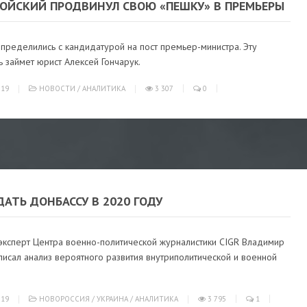
ОЙСКИЙ ПРОДВИНУЛ СВОЮ «ПЕШКУ» В ПРЕМЬЕРЫ
пределились с кандидатурой на пост премьер-министра. Эту
 займет юрист Алексей Гончарук.
019
НОВОСТИ
/
АНАЛИТИКА
3 307
0
АТЬ ДОНБАССУ В 2020 ГОДУ
эксперт Центра военно-политической журналистики CIGR Владимир
исал анализ вероятного развития внутриполитической и военной
019
НОВОРОССИЯ
/
УКРАИНА
/
АНАЛИТИКА
3 795
1