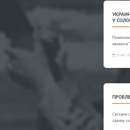
УКРАИ
У СОЛО
Политолог
является 
27-АВГ-2
ПРОБЛ
Сегодня с
сделку со