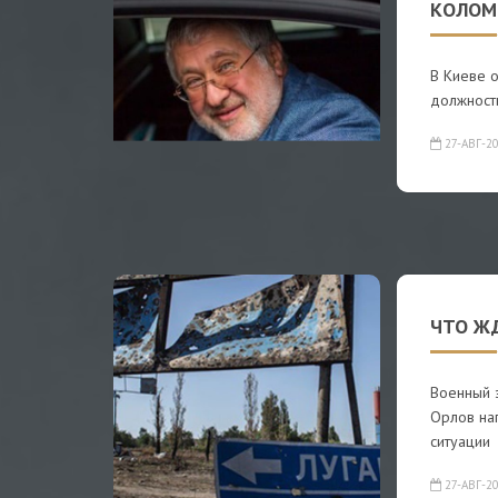
КОЛОМ
В Киеве о
должность
27-АВГ-2
ЧТО ЖД
Военный 
Орлов нап
ситуации
27-АВГ-2