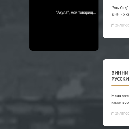
"Эль-Сид
ДНР - о 
27-АВГ-2
ВИННИ
РУССК
Меня уже 
какой во
27-АВГ-2