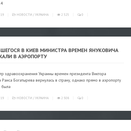
14
019
НОВОСТИ
/
УКРАИНА
2 525
0
ВШЕГОСЯ В КИЕВ МИНИСТРА ВРЕМЕН ЯНУКОВИЧА
ЖАЛИ В АЭРОПОРТУ
стр здравоохранения Украины времен президента Виктора
 Раиса Богатырева вернулась в страну, однако прямо в аэропорту
 была
019
НОВОСТИ
/
УКРАИНА
2 508
0