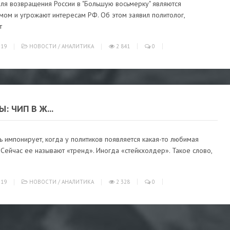
для возвращения России в "Большую восьмерку" являются
мом и угрожают интересам РФ. Об этом заявил политолог,
т
019
НОВОСТИ
/
АНАЛИТИКА
2 841
0
: ЧИП В Ж...
 импонирует, когда у политиков появляется какая-то любимая
 Сейчас ее называют «тренд». Иногда «стейкхолдер». Такое слово,
019
НОВОСТИ
/
АНАЛИТИКА
2 328
0