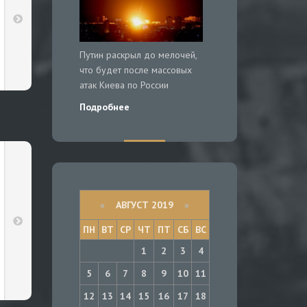
Путин раскрыл до мелочей,
что будет после массовых
атак Киева по России
Подробнее
«
АВГУСТ 2019
»
ПН
ВТ
СР
ЧТ
ПТ
СБ
ВС
1
2
3
4
5
6
7
8
9
10
11
12
13
14
15
16
17
18