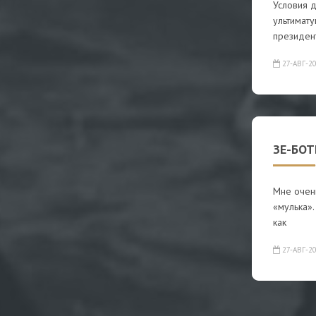
Условия 
ультимату
президен
27-АВГ-2
ЗЕ-БОТЫ
Мне очень
«мулька».
как
27-АВГ-2