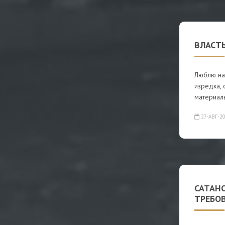
ВЛАСТ
Люблю наб
изредка, 
материал
27-АВГ-2
САТАНО
ТРЕБОВ