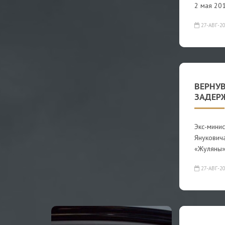
2 мая 20
27-АВГ-2
ВЕРНУ
ЗАДЕР
Экс-мини
Януковича
«Жуляны»
27-АВГ-2