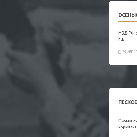
ОСЕНЬ
МВД РФ о
РФ.
29-АВГ-2
ПЕСКОВ
Москва хо
нормализ