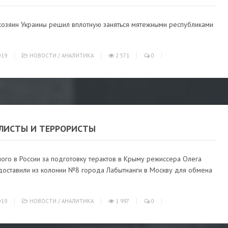
хозяин Украины решил вплотную заняться мятежными республиками
019
НОВОСТИ
/
АНАЛИТИКА
2 571
0
ЛИСТЫ И ТЕРРОРИСТЫ
ого в России за подготовку терактов в Крыму режиссера Олега
доставили из колонии №8 города Лабытнанги в Москву для обмена
019
НОВОСТИ
/
АНАЛИТИКА
1 997
0