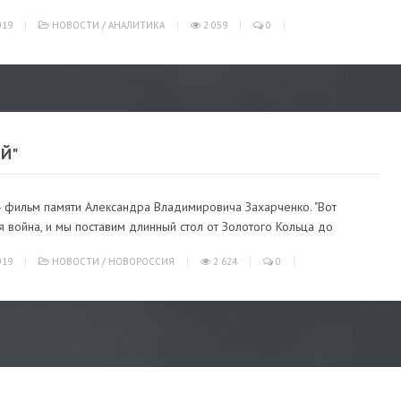
019
НОВОСТИ
/
АНАЛИТИКА
2 059
0
Й"
- фильм памяти Александра Владимировича Захарченко. "Вот
я война, и мы поставим длинный стол от Золотого Кольца до
019
НОВОСТИ
/
НОВОРОССИЯ
2 624
0