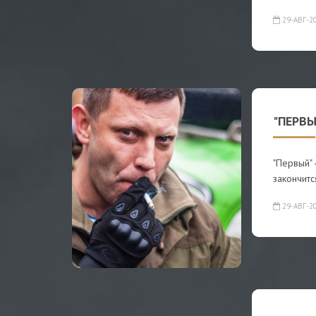
29-АВГ-2
"ПЕРВЫ
"Первый" 
закончитс
29-АВГ-2