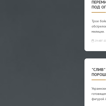
ПЕРЕМИ
ПОД О
Трое бой
обстрело
милиции.
29-АВГ-2
"СЛИВ"
ПОРОШ
Украинск
готовяще
фигурой 