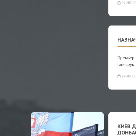
29-АВГ-2
НАЗНА
Премьер-
Гончарук,
29-АВГ-2
КИЕВ 
ДОНБА