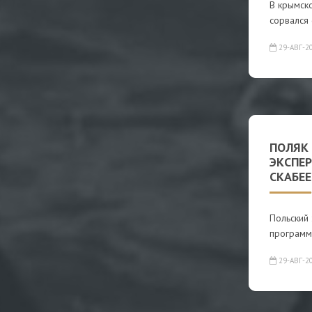
В крымск
сорвался 
29-АВГ-2
ПОЛЯК
ЭКСПЕ
СКАБЕ
Польский 
программы
29-АВГ-2