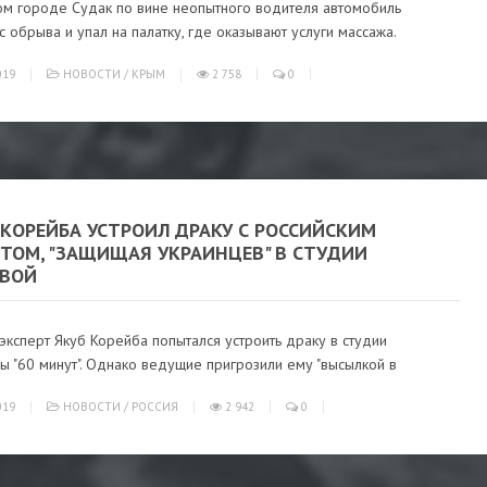
ом городе Судак по вине неопытного водителя автомобиль
с обрыва и упал на палатку, где оказывают услуги массажа.
019
НОВОСТИ
/
КРЫМ
2 758
0
 КОРЕЙБА УСТРОИЛ ДРАКУ С РОССИЙСКИМ
РТОМ, "ЗАЩИЩАЯ УКРАИНЦЕВ" В СТУДИИ
ЕВОЙ
эксперт Якуб Корейба попытался устроить драку в студии
 "60 минут". Однако ведущие пригрозили ему "высылкой в
019
НОВОСТИ
/
РОССИЯ
2 942
0