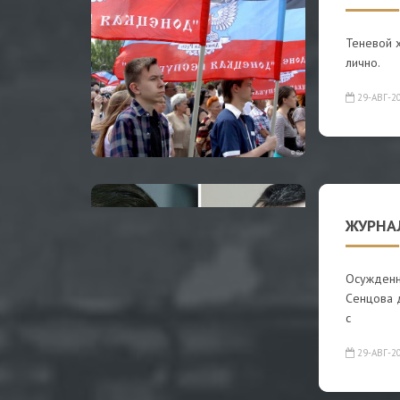
Теневой 
лично.
29-АВГ-2
ЖУРНА
Осужденн
Сенцова 
с
29-АВГ-2