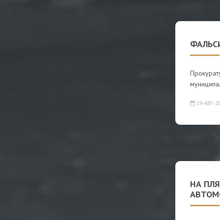
ФАЛЬС
Прокурат
муниципа
29-АВГ-2
НА ПЛ
АВТОМ