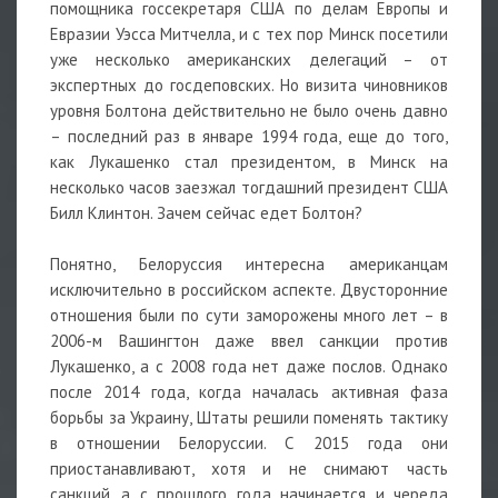
помощника госсекретаря США по делам Европы и
Евразии Уэсса Митчелла, и с тех пор Минск посетили
уже несколько американских делегаций – от
экспертных до госдеповских. Но визита чиновников
уровня Болтона действительно не было очень давно
– последний раз в январе 1994 года, еще до того,
как Лукашенко стал президентом, в Минск на
несколько часов заезжал тогдашний президент США
Билл Клинтон. Зачем сейчас едет Болтон?
Понятно, Белоруссия интересна американцам
исключительно в российском аспекте. Двусторонние
отношения были по сути заморожены много лет – в
2006-м Вашингтон даже ввел санкции против
Лукашенко, а с 2008 года нет даже послов. Однако
после 2014 года, когда началась активная фаза
борьбы за Украину, Штаты решили поменять тактику
в отношении Белоруссии. С 2015 года они
приостанавливают, хотя и не снимают часть
санкций, а с прошлого года начинается и череда