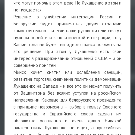
что могут помочь в этом деле. Но Лукашенко в этом и
не нуждается.
Решение о углублении интеграции России и
Белоруссии будет приниматься двумя странами
самостоятельно – и если наши руководители сочтут
нужным перейти и к политической интеграции, то у
Вашингтона не будет ни одного шанса повлиять на
это решение. При этом у Лукашенко есть свой
интерес в размораживании отношений с США – и он
совершенно понятен.
Минск хочет снятия или ослабления санкций,
развития торговли, смягчения политики демонизации
Лукашенко на Западе – и все это он может получить
от Вашингтона без всяких уступок на российском
направлении. Каковые для белорусского президента
в принципе невозможны – выбор в пользу Союзного
государства и Евразийского союза сделан им
абсолютно осознанно и очень давно. Никакой
альтернативы Лукашенко не ищет, а «российская
угроза для белорусского суверенитета» существует