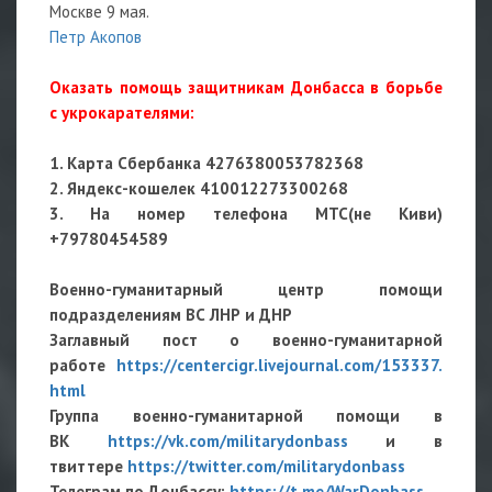
Москве 9 мая.
Петр Акопов
Оказать помощь защитникам Донбасса в борьбе
с укрокарателями:
1. Карта Сбербанка 4276380053782368
2. Яндекс-кошелек 410012273300268
3. На номер телефона МТС(не Киви)
+79780454589
Военно-гуманитарный центр помощи
подразделениям ВС ЛНР и ДНР
Заглавный пост о военно-гуманитарной
работе
https://centercigr.livejournal.com/153337.
html
Группа военно-гуманитарной помощи в
ВК
https://vk.com/militarydonbass
и в
твиттере
https://twitter.com/militarydonbass
Телеграм по Донбассу:
https://t.me/WarDonbass