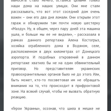
Выносить стало нечего, остались целыми только
наши дома на наших улицах. Они мне стали
рассказывать, что вот этот соседний дом очень
важен – они его два дня ломали. Они открыли этот
гараж и обнаружили там почти новую шестерку
«Мазду». Ну, в общем, через пару дней эта машина
ушла, и больше мы ее не видели», - рассказала в
рамках данного репортажа Алена Костогрыз,
хозяйка ограбленного дома в Водяном, селе,
расположенном в двух километрах от Донецкого
аэропорта. И подобных откровений в данном
репортаже хватило бы не на один обвинительный
приговор. Но представителям украинских
правоохранительных органов было не до этого. Или,
быть может, кто-то посоветовал им не обращать
внимания на то, что происходит в прифронтовой
зоне. На всякий случай, чтобы не вызвать обратную
реакцию.
«Герои Украины», осознав, что шила в мешке не