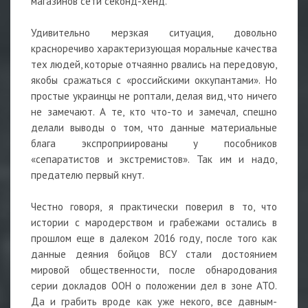
магазинов сети секонд-хенд.
Удивительно мерзкая ситуация, довольно
красноречиво характеризующая моральные качества
тех людей, которые отчаянно рвались на передовую,
якобы сражаться с «российскими оккупантами». Но
простые украинцы не роптали, делая вид, что ничего
не замечают. А те, кто что-то и замечал, спешно
делали выводы о том, что данные материальные
блага экспроприированы у пособников
«сепаратистов и экстремистов». Так им и надо,
предателю первый кнут.
Честно говоря, я практически поверил в то, что
истории с мародерством и грабежами остались в
прошлом еще в далеком 2016 году, после того как
данные деяния бойцов ВСУ стали достоянием
мировой общественности, после обнародования
серии докладов ООН о положении дел в зоне АТО.
Да и грабить вроде как уже некого, все давным-