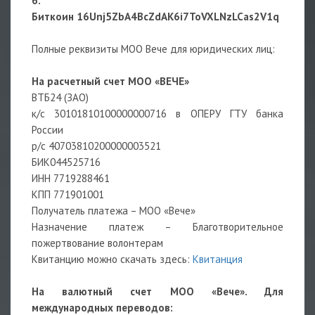
6.
Биткоин 16Unj5ZbA4BcZdAK6i7ToVXLNzLCas2V1q
Полные реквизиты МОО Вече для юридических лиц:
На расчетный счет МОО «ВЕЧЕ»
ВТБ24 (ЗАО)
к/с 30101810100000000716 в ОПЕРУ ГТУ банка
России
р/с 40703810200000003521
БИК044525716
ИНН 7719288461
КПП 771901001
Получатель платежа – МОО «Вече»
Назначение платеж – Благотворительное
пожертвование волонтерам
Квитанцию можно скачать здесь:
Квитанция
На валютный счет МОО «Вече». Для
международных переводов: