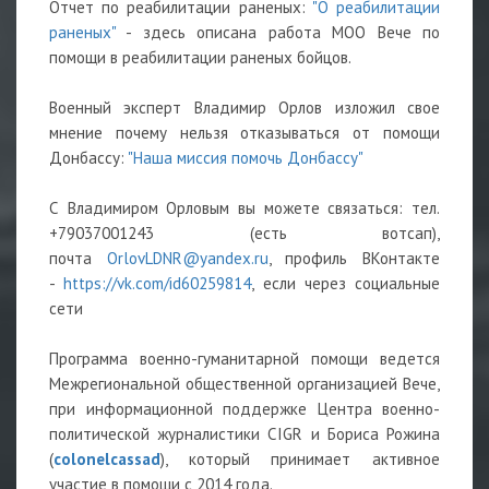
Отчет по реабилитации раненых:
"О реабилитации
раненых"
- здесь описана работа МОО Вече по
помощи в реабилитации раненых бойцов.
Военный эксперт Владимир Орлов изложил свое
мнение почему нельзя отказываться от помощи
Донбассу:
"Наша миссия помочь Донбассу"
С Владимиром Орловым вы можете связаться: тел.
+79037001243 (есть вотсап),
почта
OrlovLDNR@yandex.ru
, профиль ВКонтакте
-
https://vk.com/id60259814
, если через социальные
сети
Программа военно-гуманитарной помощи ведется
Межрегиональной общественной организацией Вече,
при информационной поддержке Центра военно-
политической журналистики CIGR и Бориса Рожина
(
colonelcassad
), который принимает активное
участие в помощи с 2014 года.