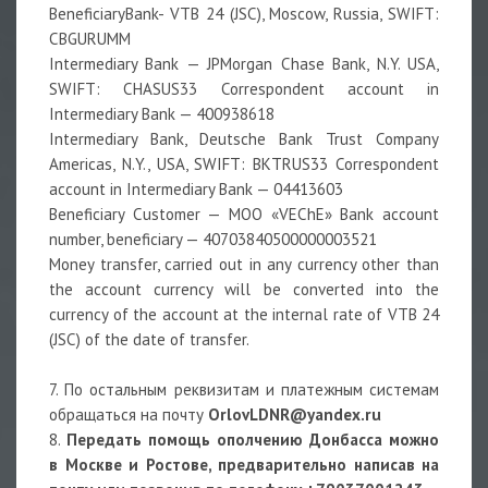
BeneficiaryBank- VTB 24 (JSC), Moscow, Russia, SWIFT:
CBGURUMM
Intermediary Bank — JPMorgan Chase Bank, N.Y. USA,
SWIFT: CHASUS33 Correspondent account in
Intermediary Bank — 400938618
Intermediary Bank, Deutsche Bank Trust Company
Americas, N.Y., USA, SWIFT: BKTRUS33 Correspondent
account in Intermediary Bank — 04413603
Beneficiary Customer — MOO «VEChE» Bank account
number, beneficiary — 40703840500000003521
Money transfer, carried out in any currency other than
the account currency will be converted into the
currency of the account at the internal rate of VTB 24
(JSC) of the date of transfer.
7. По остальным реквизитам и платежным системам
обращаться на почту
OrlovLDNR@yandex.ru
8.
Передать помощь ополчению Донбасса можно
в Москве и Ростове, предварительно написав на