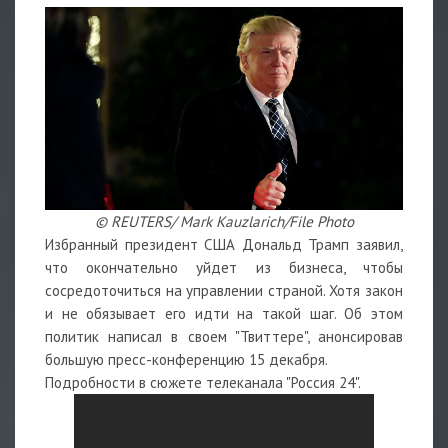
© REUTERS/ Mark Kauzlarich/File Photo
Избранный президент США Дональд Трамп заявил,
что окончательно уйдет из бизнеса, чтобы
сосредоточиться на управлении страной. Хотя закон
и не обязывает его идти на такой шаг. Об этом
политик написал в своем "Твиттере", анонсировав
большую пресс-конференцию 15 декабря.
Подробности в сюжете телеканала "Россия 24".