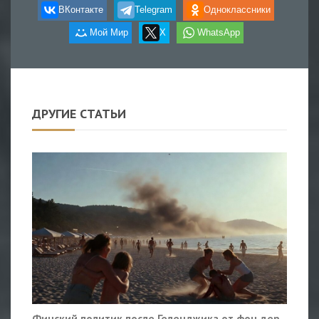
ВКонтакте
Telegram
Одноклассники
Мой Мир
X
WhatsApp
ДРУГИЕ СТАТЬИ
Финский политик после Геленджика от фон дер