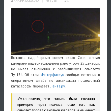
КАРИНА КАЗАКОВА
5 068
1
Вспышка над Черным морем около Сочи, снятая
камерами видеонаблюдения рано утром 25 декабря,
не имеет отношения к разбившемуся самолету
Ту-154. Об этом
«Интерфаксу»
сообщил источник в
оперативном штабе по ликвидации последствий
катастрофы, передает
Лента.ру
.
«Установлено, что запись была сделана
примерно через полчаса после того, как
самолет пропал с экранов радаров, и не имеет