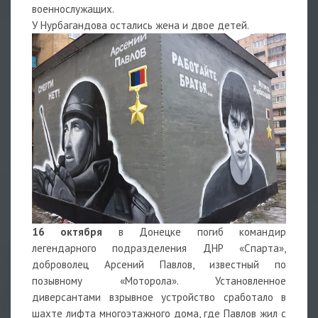
военнослужащих.
У Нурбагандова остались жена и двое детей.
16 октября
в Донецке погиб командир
легендарного подразделения ДНР «Спарта»,
доброволец Арсений Павлов, известный по
позывному «Моторола». Установленное
диверсантами взрывное устройство сработало в
шахте лифта многоэтажного дома, где Павлов жил с