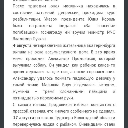
После трагедии юная москвичка находилась в
состоянии затяжной депрессии, проходила курс
реабилитации. Указом президента Юлия Король
была награждена медалью «За спасение
погибавших», госнаграду ей вручил министр МЧС
Владимир Пучков.
4 августа
четырехлетняя жительница Екатеринбурга
выпала из окна восьмиэтажного дома. В это время
мимо проходил Александр Продовиков, который
выгуливал собаку. Он увидел, как ребенок какое-то
время держался за цветник, а после сорвался вниз.
Александру удалось поймать падающую девочку у
самой земли. Малышка Варя отделалась испугом,
мужчина – тремя сломанными пальцами и
пятнадцатью переломами руки.
С самого начала Продовиков избегал контактов с
прессой, отвечая, что «ничего особенного не сделал».
17 августа
на водах Тудозера Вологодской области
перевернулась лодка с рыбаком. Очевидцами стали