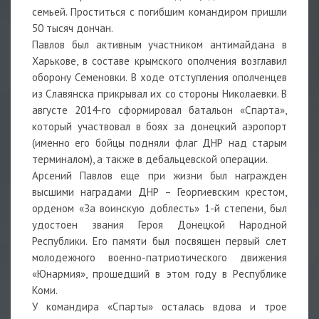
семьей. Проститься с погибшим командиром пришли
50 тысяч дончан.
Павлов был активным участником антимайдана в
Харькове, в составе крымского ополчения возглавил
оборону Семеновки. В ходе отступления ополченцев
из Славянска прикрывал их со стороны Николаевки. В
августе 2014-го сформировал батальон «Спарта»,
который участвовал в боях за донецкий аэропорт
(именно его бойцы подняли флаг ДНР над старым
терминалом), а также в дебальцевской операции.
Арсений Павлов еще при жизни был награжден
высшими наградами ДНР – Георгиевским крестом,
орденом «За воинскую доблесть» 1-й степени, был
удостоен звания Героя Донецкой Народной
Республики. Его памяти был посвящен первый слет
молодежного военно-патриотического движения
«Юнармия», прошедший в этом году в Pеспублике
Коми.
У командира «Спарты» осталась вдова и трое