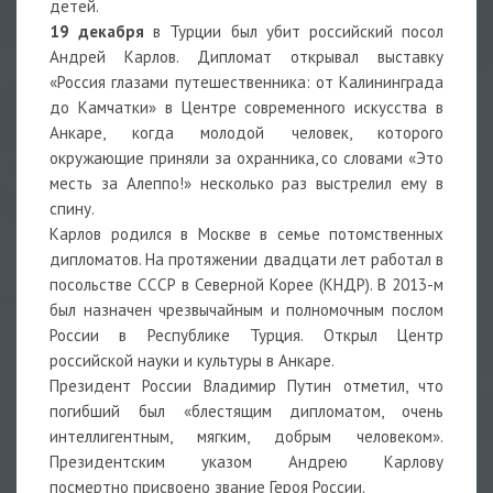
детей.
19 декабря
в Турции был убит российский посол
Андрей Карлов. Дипломат открывал выставку
«Россия глазами путешественника: от Калининграда
до Камчатки» в Центре современного искусства в
Анкаре, когда молодой человек, которого
окружающие приняли за охранника, со словами «Это
месть за Алеппо!» несколько раз выстрелил ему в
спину.
Карлов родился в Москве в семье потомственных
дипломатов. На протяжении двадцати лет работал в
посольстве СССР в Северной Корее (КНДР). В 2013-м
был назначен чрезвычайным и полномочным послом
России в Республике Турция. Открыл Центр
российской науки и культуры в Анкаре.
Президент России Владимир Путин отметил, что
погибший был «блестящим дипломатом, очень
интеллигентным, мягким, добрым человеком».
Президентским указом Андрею Карлову
посмертно присвоено звание Героя России.