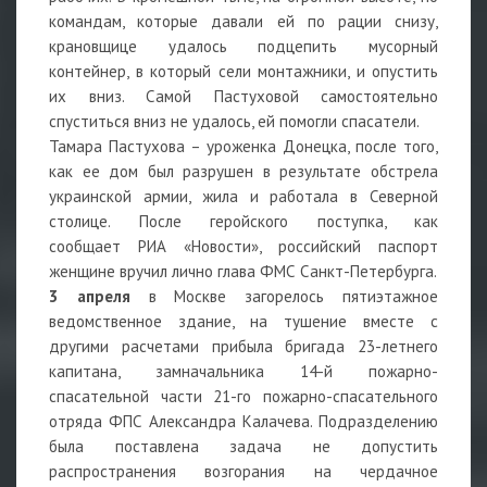
командам, которые давали ей по рации снизу,
крановщице удалось подцепить мусорный
контейнер, в который сели монтажники, и опустить
их вниз. Самой Пастуховой самостоятельно
спуститься вниз не удалось, ей помогли спасатели.
Тамара Пастухова – уроженка Донецка, после того,
как ее дом был разрушен в результате обстрела
украинской армии, жила и работала в Северной
столице. После геройского поступка, как
сообщает РИА «Новости», российский паспорт
женщине вручил лично глава ФМС Санкт-Петербурга.
3 апреля
в Москве загорелось пятиэтажное
ведомственное здание, на тушение вместе с
другими расчетами прибыла бригада 23-летнего
капитана, замначальника 14-й пожарно-
спасательной части 21-го пожарно-спасательного
отряда ФПС Александра Калачева. Подразделению
была поставлена задача не допустить
распространения возгорания на чердачное