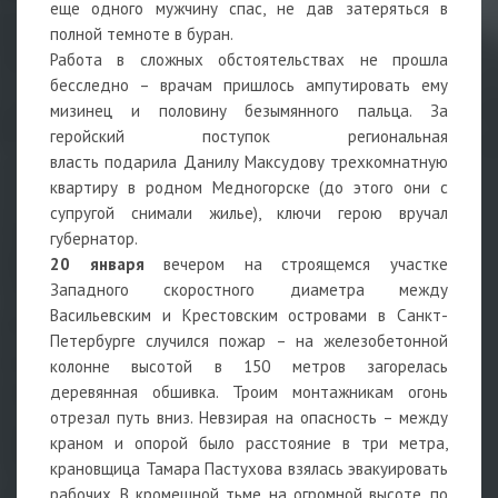
еще одного мужчину спас, не дав затеряться в
полной темноте в буран.
Работа в сложных обстоятельствах не прошла
бесследно – врачам пришлось ампутировать ему
мизинец и половину безымянного пальца. За
геройский поступок региональная
власть подарила Данилу Максудову трехкомнатную
квартиру в родном Медногорске (до этого они с
супругой снимали жилье), ключи герою вручал
губернатор.
20 января
вечером на строящемся участке
Западного скоростного диаметра между
Васильевским и Крестовским островами в Санкт-
Петербурге случился пожар – на железобетонной
колонне высотой в 150 метров загорелась
деревянная обшивка. Троим монтажникам огонь
отрезал путь вниз. Невзирая на опасность – между
краном и опорой было расстояние в три метра,
крановщица Тамара Пастухова взялась эвакуировать
рабочих. В кромешной тьме, на огромной высоте, по