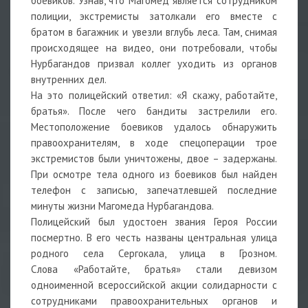
боевиков. Узнав, что Магомед является сотрудником
полиции, экстремисты затолкали его вместе с
братом в багажник и увезли вглубь леса. Там, снимая
происходящее на видео, они потребовали, чтобы
Нурбагандов призвал коллег уходить из органов
внутренних дел.
На это полицейский ответил: «Я скажу, работайте,
братья». После чего бандиты застрелили его.
Местоположение боевиков удалось обнаружить
правоохранителям, в ходе спецоперации трое
экстремистов были уничтожены, двое – задержаны.
При осмотре тела одного из боевиков был найден
телефон с записью, запечатлевшей последние
минуты жизни Магомеда Нурбагандова.
Полицейский был удостоен звания Героя России
посмертно. В его честь названы центральная улица
родного села Сергокала, улица в Грозном.
Слова «Работайте, братья» стали девизом
одноименной всероссийской акции солидарности с
сотрудниками правоохранительных органов и