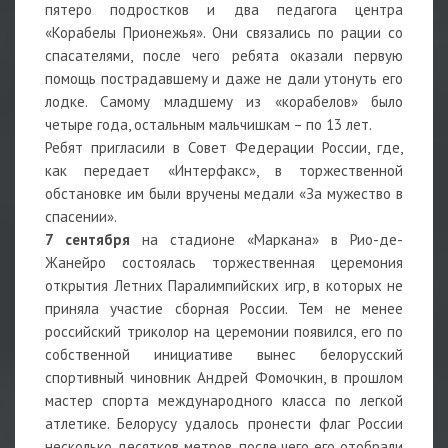
пятеро подростков и два педагога центра
«Корабелы Прионежья». Они связались по рации со
спасателями, после чего ребята оказали первую
помощь пострадавшему и даже не дали утонуть его
лодке. Самому младшему из «корабелов» было
четыре года, остальным мальчишкам – по 13 лет.
Ребят пригласили в Совет Федерации России, где,
как передает «Интерфакс», в торжественной
обстановке им были вручены медали «За мужество в
спасении».
7 сентября
на стадионе «Маркана» в Рио-де-
Жанейро состоялась торжественная церемония
открытия Летних Паралимпийских игр, в которых не
приняла участие сборная России. Тем не менее
российский триколор на церемонии появился, его по
собственной инициативе вынес белорусский
спортивный чиновник Андрей Фомочкин, в прошлом
мастер спорта международного класса по легкой
атлетике. Белорусу удалось пронести флаг России
несколько десятков метров, после чего его отобрали