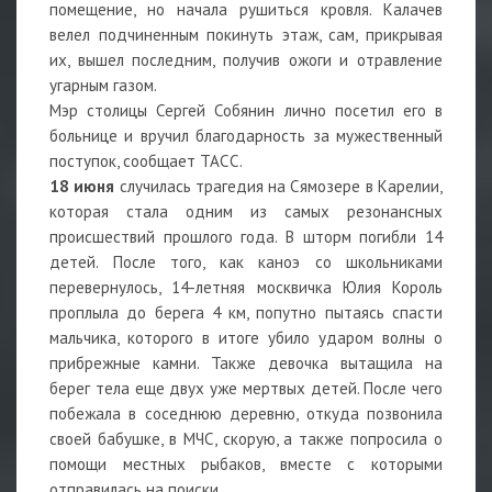
помещение, но начала рушиться кровля. Калачев
велел подчиненным покинуть этаж, сам, прикрывая
их, вышел последним, получив ожоги и отравление
угарным газом.
Мэр столицы Сергей Собянин лично посетил его в
больнице и вручил благодарность за мужественный
поступок, сообщает ТАСС.
18 июня
случилась трагедия на Сямозере в Карелии,
которая стала одним из самых резонансных
происшествий прошлого года. В шторм погибли 14
детей. После того, как каноэ со школьниками
перевернулось, 14-летняя москвичка Юлия Король
проплыла до берега 4 км, попутно пытаясь спасти
мальчика, которого в итоге убило ударом волны о
прибрежные камни. Также девочка вытащила на
берег тела еще двух уже мертвых детей. После чего
побежала в соседнюю деревню, откуда позвонила
своей бабушке, в МЧС, скорую, а также попросила о
помощи местных рыбаков, вместе с которыми
отправилась на поиски.