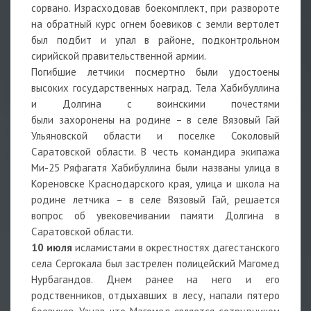
сорвано. Израсходовав боекомплект, при развороте
на обратный курс огнем боевиков с земли вертолет
был подбит и упал в районе, подконтрольном
сирийской правительственной армии.
Погибшие летчики посмертно были удостоены
высоких государственных наград. Тела Хабибуллина
и Долгина с воинскими почестями
были захоронены на родине – в селе Вязовый Гай
Ульяновской области и поселке Соколовый
Саратовской области. В честь командира экипажа
Ми-25 Ряфагатя Хабибуллина были названы улица в
Кореновске Краснодарского края, улица и школа на
родине летчика – в селе Вязовый Гай, решается
вопрос об увековечивании памяти Долгина в
Саратовской области.
10 июля
исламистами в окрестностях дагестанского
села Сергокала был застрелен полицейский Магомед
Нурбагандов. Днем ранее на него и его
родственников, отдыхавших в лесу, напали пятеро