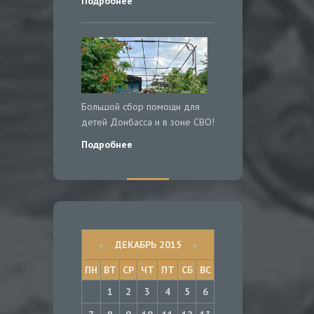
Подробнее
Большой сбор помощи для
детей Донбасса и в зоне СВО!
Подробнее
«
ДЕКАБРЬ 2015
»
ПН
ВТ
СР
ЧТ
ПТ
СБ
ВС
1
2
3
4
5
6