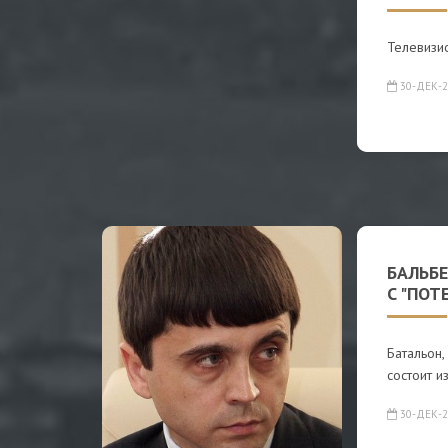
Телевизи
30-ДЕК-2
БАЛЬБ
С "ПО
Батальон,
состоит и
30-ДЕК-2