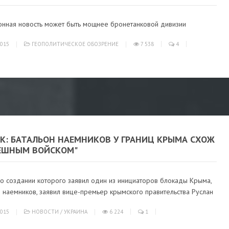
онная новость может быть мощнее бронетанковой дивизии
015
ГЕОПОЛИТИЧЕСКОЕ ОБОЗРЕНИЕ
7 538
4
ЕК: БАТАЛЬОН НАЕМНИКОВ У ГРАНИЦ КРЫМА СХОЖ
ТЕШНЫМ ВОЙСКОМ"
 о создании которого заявил один из инициаторов блокады Крыма,
з наемников, заявил вице-премьер крымского правительства Руслан
015
НОВОСТИ
/
УКРАИНА
6 224
1