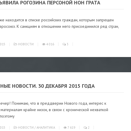
ЪЯВИЛА РОГОЗИНА ПЕРСОНОЙ НОН ГРАТА
же находится в списке российских граждан, которым запрещен
вросоюз. К санкциям в отношении него присоединился ряд стран,
015
НОВОСТИ
4 016
3
НЫЕ НОВОСТИ. 30 ДЕКАБРЯ 2015 ГОДА
ечер! Понимаю, что в преддверии Нового года, интерес к
материалам крайне низок, в связи с хронической нехваткой
 поэтому
015
НОВОСТИ
/
АНАЛИТИКА
7 619
2