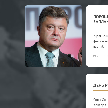
ПОРОШ
ЗАПЛА
Украинск
фейковыми
партий,
30-ДЕК-2
ДЕНЬ 
Союз Сов
декабря 