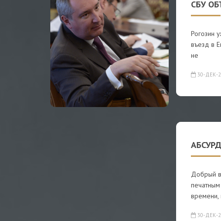
СБУ ОБ
Рогозин у
въезд в Е
не
30-ДЕК-2
АБСУРД
Добрый в
печатным 
времени,
30-ДЕК-2