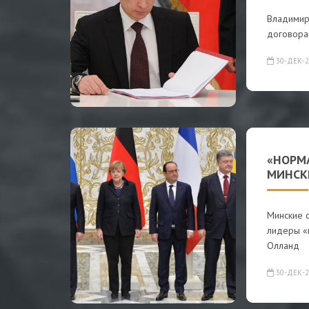
Владимир
договора 
30-ДЕК-2
«НОРМ
МИНСК
Минские 
лидеры «
Олланд
30-ДЕК-2