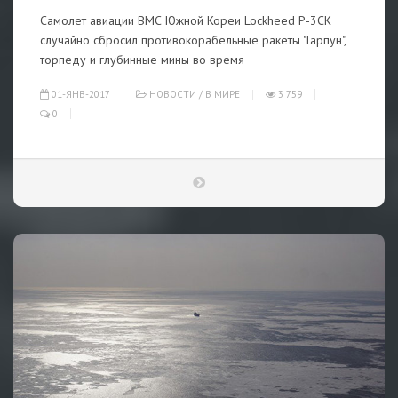
Самолет авиации ВМС Южной Кореи Lockheed P-3CK
случайно сбросил противокорабельные ракеты "Гарпун",
торпеду и глубинные мины во время
01-ЯНВ-2017
НОВОСТИ
/
В МИРЕ
3 759
0