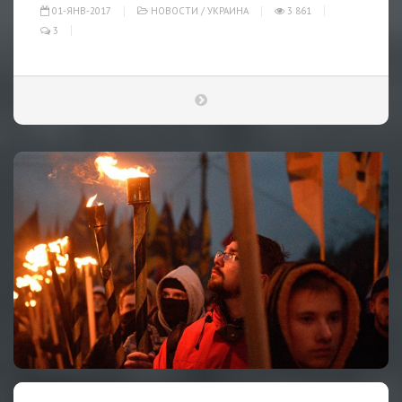
01-ЯНВ-2017
НОВОСТИ
/
УКРАИНА
3 861
3