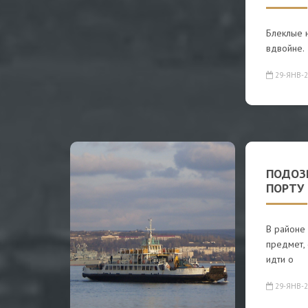
Блеклые н
вдвойне.
29-ЯНВ-2
ПОДОЗ
ПОРТУ
В районе
предмет, 
идти о
29-ЯНВ-2