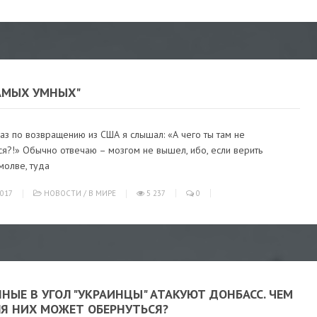
САМЫХ УМНЫХ"
аз по возвращению из США я слышал: «А чего ты там не
я?!» Обычно отвечаю – мозгом не вышел, ибо, если верить
молве, туда
017
НОВОСТИ
/
В МИРЕ
5 237
0
НЫЕ В УГОЛ "УКРАИНЦЫ" АТАКУЮТ ДОНБАСС. ЧЕМ
ЛЯ НИХ МОЖЕТ ОБЕРНУТЬСЯ?