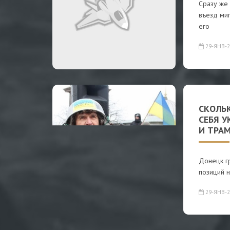
Сразу же
въезд миг
его
29-ЯНВ-2
СКОЛЬ
СЕБЯ 
И ТРАМ
Донецк гр
позиций н
29-ЯНВ-2