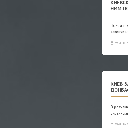
КИЕВСК
НИМ П
Поход в 
закончилс
29-ЯНВ-2
КИЕВ З
ДОНБА
В результ
украински
29-ЯНВ-2