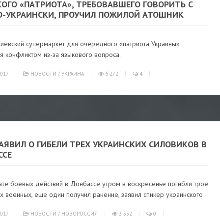
ОГО «ПАТРИОТА», ТРЕБОВАВШЕГО ГОВОРИТЬ С
О-УКРАИНСКИ, ПРОУЧИЛ ПОЖИЛОЙ АТОШНИК
киевский супермаркет для очередного «патриота Украины»
я конфликтом из-за языкового вопроса.
017
НОВОСТИ
/
УКРАИНА
6 272
4
АЯВИЛ О ГИБЕЛИ ТРЕХ УКРАИНСКИХ СИЛОВИКОВ В
ССЕ
ате боевых действий в Донбассе утром в воскресенье погибли трое
х военных, еще один получил ранение, заявил спикер украинского
017
НОВОСТИ
/
НОВОРОССИЯ
3 552
0