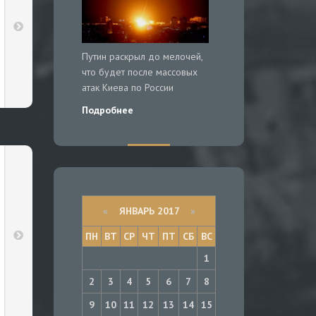
Путин раскрыл до мелочей,
что будет после массовых
атак Киева по России
Подробнее
«
ЯНВАРЬ 2017
»
ПН
ВТ
СР
ЧТ
ПТ
СБ
ВС
1
2
3
4
5
6
7
8
9
10
11
12
13
14
15