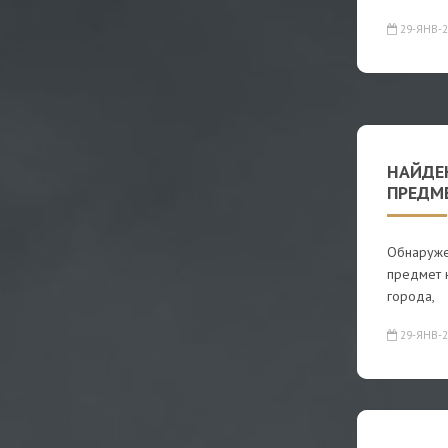
29-ЯНВ-2
НАЙДЕ
ПРЕДМ
Обнаруже
предмет н
города,
29-ЯНВ-2