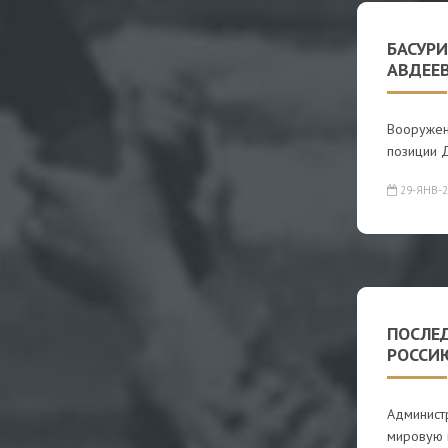
БАСУРИ
АВДЕЕВ
Вооружен
позиции Д
29-ЯНВ-2
ПОСЛЕ
РОССИЮ
Админист
мировую 