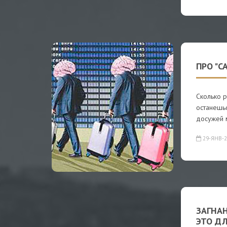
ПРО "
Сколько р
останешьс
досужей 
29-ЯНВ-2
ЗАГНАН
ЭТО Д