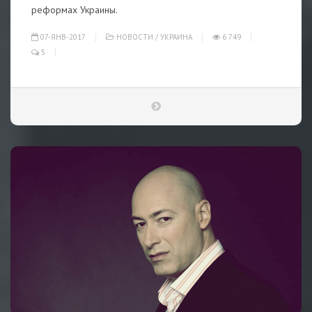
реформах Украины.
07-ЯНВ-2017
НОВОСТИ
/
УКРАИНА
6 749
5