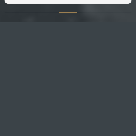
О САЙТЕ
Публикуем различные мнения, статьи и видеоматериалы.
Посетителям нашего сайта предоставляем возможность
общения на портале – вы можете комментировать
публикации и добавлять свои.
НОВОСТИ
Все новости