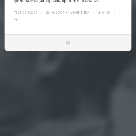
федерализации Украины придется отказаться.
23-СЕН-2017
НОВОСТИ
/
АНАЛИТИКА
6 460
7