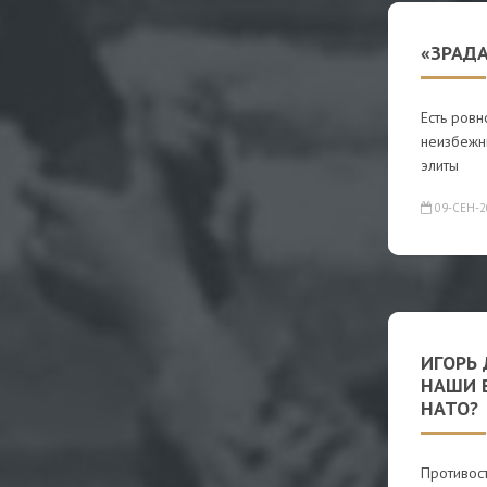
«ЗРАДА
Есть ровн
неизбежны
элиты
09-СЕН-2
ИГОРЬ 
НАШИ 
НАТО?
Противос