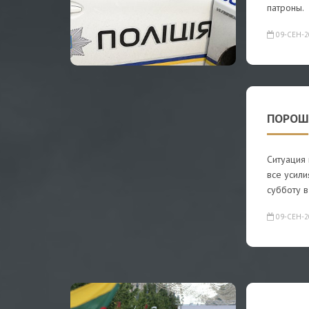
патроны.
09-СЕН-2
ПОРОШ
Ситуация 
все усил
субботу в
09-СЕН-2