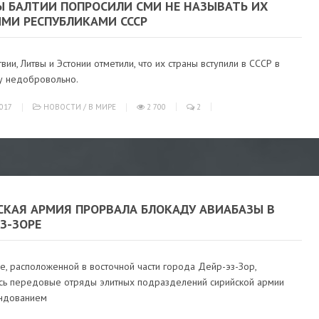
Ы БАЛТИИ ПОПРОСИЛИ СМИ НЕ НАЗЫВАТЬ ИХ
МИ РЕСПУБЛИКАМИ СССР
вии, Литвы и Эстонии отметили, что их страны вступили в СССР в
у недобровольно.
017
НОВОСТИ
/
В МИРЕ
2 700
2
СКАЯ АРМИЯ ПРОРВАЛА БЛОКАДУ АВИАБАЗЫ В
З-ЗОРЕ
е, расположенной в восточной части города Дейр-эз-Зор,
сь передовые отряды элитных подразделений сирийской армии
ндованием