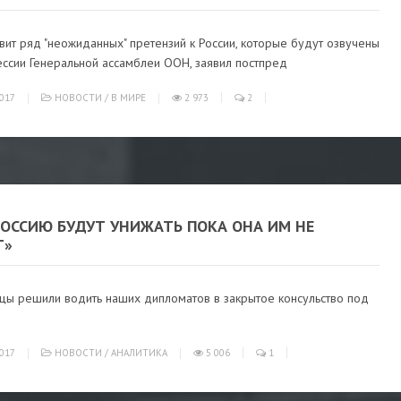
вит ряд "неожиданных" претензий к России, которые будут озвучены
ессии Генеральной ассамблеи ООН, заявил постпред
017
НОВОСТИ
/
В МИРЕ
2 973
2
РОССИЮ БУДУТ УНИЖАТЬ ПОКА ОНА ИМ НЕ
Т»
цы решили водить наших дипломатов в закрытое консульство под
017
НОВОСТИ
/
АНАЛИТИКА
5 006
1