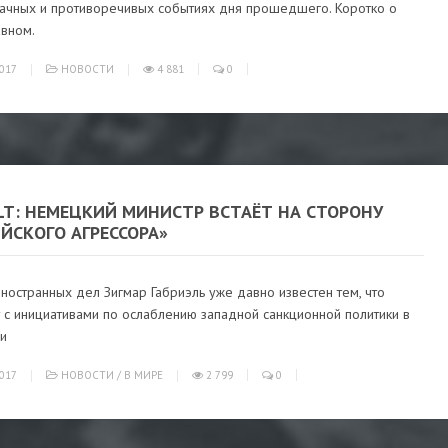
ачных и противоречивых событиях дня прошедшего. Коротко о
авном.
017
НОВОСТИ
4 881
0
LT: НЕМЕЦКИЙ МИНИСТР ВСТАЁТ НА СТОРОНУ
ЙСКОГО АГРЕССОРА»
ностранных дел Зигмар Габриэль уже давно известен тем, что
 с инициативами по ослаблению западной санкционной политики в
и
017
НОВОСТИ
/
В МИРЕ
2 799
0