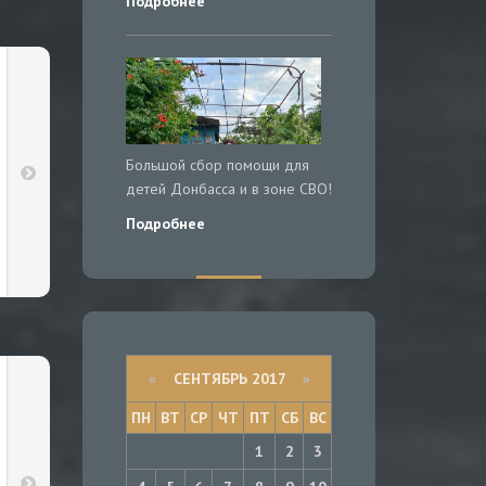
Подробнее
Большой сбор помощи для
детей Донбасса и в зоне СВО!
Подробнее
«
СЕНТЯБРЬ 2017
»
ПН
ВТ
СР
ЧТ
ПТ
СБ
ВС
1
2
3