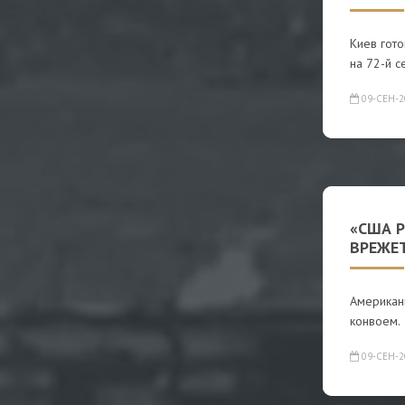
Киев гото
на 72-й с
09-СЕН-2
«США 
ВРЕЖЕ
Американ
конвоем.
09-СЕН-2