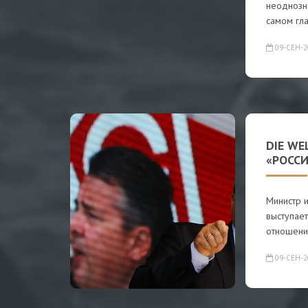
неоднозн
самом гл
09-СЕН-2
DIE WE
«РОССИ
Министр и
выступает
отношени
09-СЕН-2