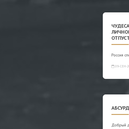
ЧУДЕС
ЛИЧНО
ОТПУС
Россия сп
09-СЕН-2
АБСУРД
Добрый де