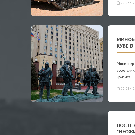
09-СЕН-2
МИНОБ
КУБЕ В
Министер
советски
кризиса.
09-СЕН-2
ПОСТП
"НЕОЖ