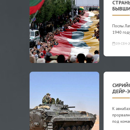
СТРАН
БЫВШИ
Послы Лат
1940 год
09-СЕН-2
СИРИЙ
ДЕЙР-Э
К авиабаз
прорвали
под кома