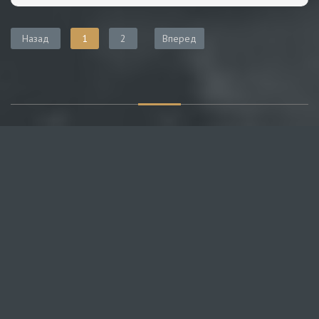
Назад
1
2
Вперед
О САЙТЕ
Публикуем различные мнения, статьи и видеоматериалы.
Посетителям нашего сайта предоставляем возможность
общения на портале – вы можете комментировать
публикации и добавлять свои.