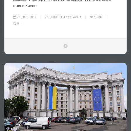
огня в Киеве.
21-НОЯ-2017
НОВОСТИ
/
УКРАИНА
3 588
0