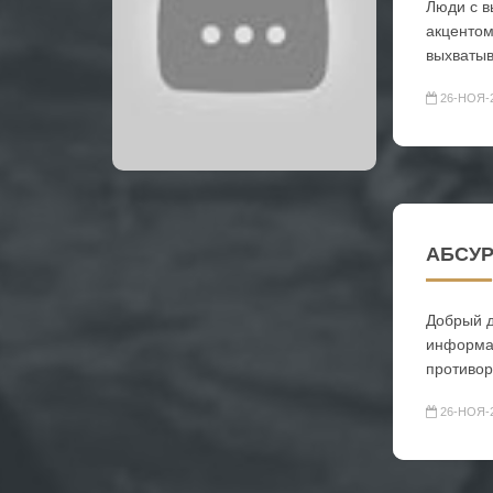
Люди с в
акцентом
выхватыв
26-НОЯ-
АБСУР
Добрый д
информац
противор
26-НОЯ-