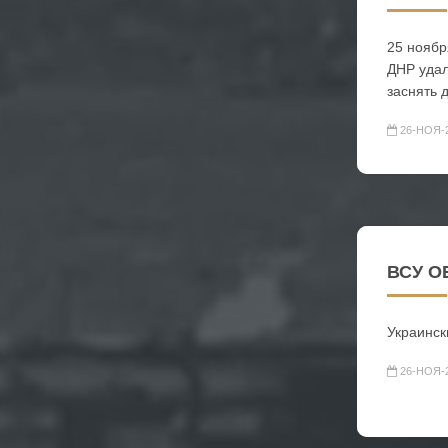
25 ноябр
ДНР удал
заснять 
26-НОЯ-
ВСУ О
Украинск
26-НОЯ-