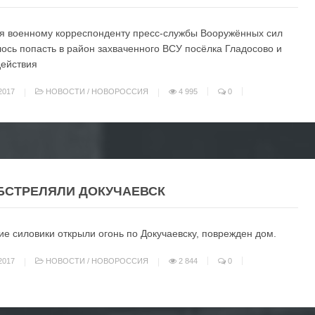
я военному корреспонденту пресс-службы Вооружённых сил
ось попасть в район захваченного ВСУ посёлка Гладосово и
действия
2017
НОВОСТИ
/
НОВОРОССИЯ
4 995
0
БСТРЕЛЯЛИ ДОКУЧАЕВСК
ие силовики открыли огонь по Докучаевску, поврежден дом.
2017
НОВОСТИ
/
НОВОРОССИЯ
2 844
0