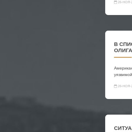
26-НОЯ-
В СПИ
ОЛИГ
Американ
уязвимой
26-НОЯ-
СИТУА