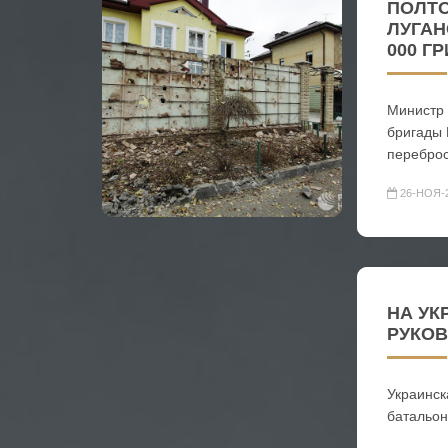
ПОЛТО
ЛУГАН
000 Г
Министр 
бригады 
переброс
26-НОЯ-
НА УК
РУКОВ
Украинск
батальон