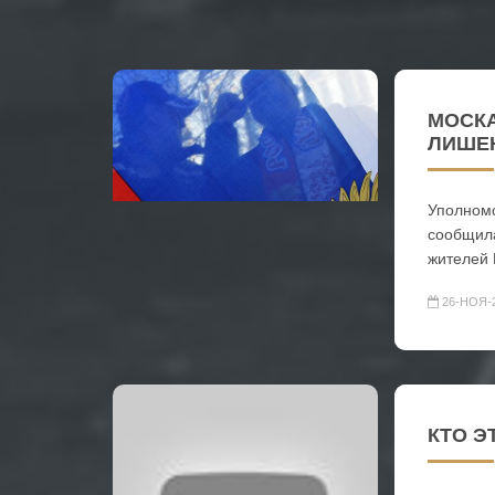
МОСК
ЛИШЕ
Уполномо
сообщила
жителей
26-НОЯ-
КТО Э