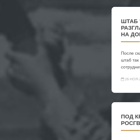
ШТАБ 
РАЗГЛ
НА ДО
После ск
штаб так
сотрудни
26-НОЯ-
ПОД К
РОСГ