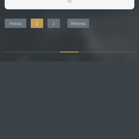
Назад
1
2
Вперед
О САЙТЕ
Публикуем различные мнения, статьи и видеоматериалы.
Посетителям нашего сайта предоставляем возможность
общения на портале – вы можете комментировать
публикации и добавлять свои.