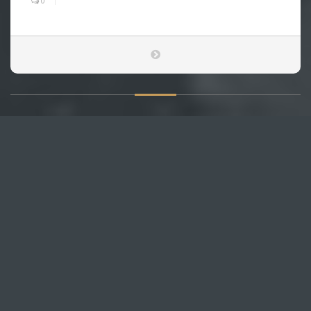
0
О САЙТЕ
Публикуем различные мнения, статьи и видеоматериалы.
Посетителям нашего сайта предоставляем возможность
общения на портале – вы можете комментировать
публикации и добавлять свои.