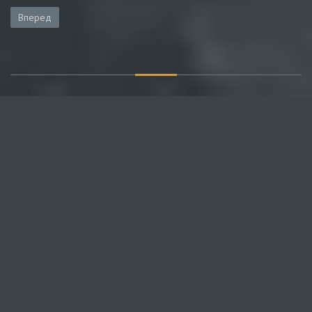
Вперед
О САЙТЕ
Публикуем различные мнения, статьи и видеоматериалы.
Посетителям нашего сайта предоставляем возможность
общения на портале – вы можете комментировать
публикации и добавлять свои.
НОВОСТИ