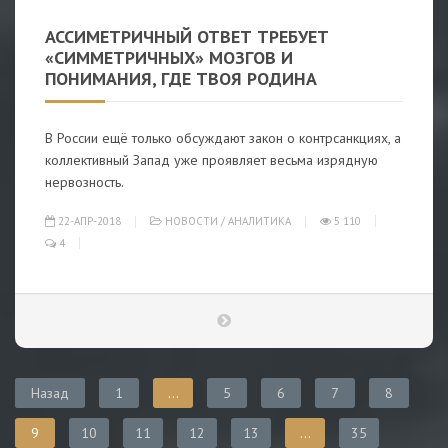
АССИМЕТРИЧНЫЙ ОТВЕТ ТРЕБУЕТ
«СИММЕТРИЧНЫХ» МОЗГОВ И
ПОНИМАНИЯ, ГДЕ ТВОЯ РОДИНА
В России ещё только обсуждают закон о контрсанкциях, а
коллективный Запад уже проявляет весьма изрядную
нервозность.
22-АПР-2018
НОВОСТИ
/
АНАЛИТИКА
5 110
4
Назад
1
...
5
6
7
8
9
10
11
12
13
...
35