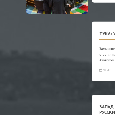
ТУКА: 
Замминис
ответил н
Азовском
30-ИЮН-
ЗАПАД
РУССК