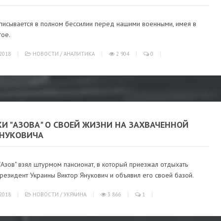
писывается в полном бессилии перед нашими военными, имея в
гое.
2018
НОВОСТИ
/
АНАЛИТИКА
2 904
0
И "АЗОВА" О СВОЕЙ ЖИЗНИ НА ЗАХВАЧЕННОЙ
ЯНУКОВИЧА
"Азов" взял штурмом пансионат, в который приезжал отдыхать
езидент Украины Виктор Янукович и объявил его своей базой.
2018
НОВОСТИ
/
УКРАИНА
3 866
1