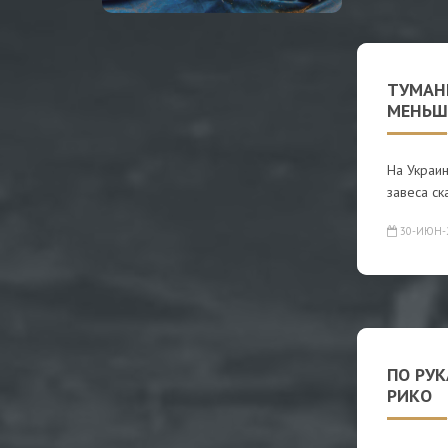
ТУМАН
МЕНЬШ
На Украи
завеса ск
30-ИЮН-
ПО РУК
РИКО