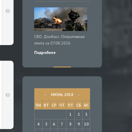
СВО. Донбасс. Оперативная
лента за 07.08.2026
Подробнее
«
ИЮНЬ 2018
»
ПН
ВТ
СР
ЧТ
ПТ
СБ
ВС
1
2
3
4
5
6
7
8
9
10