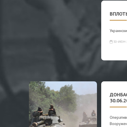
ВПЛОТ
Украински
30-ИЮН-
ДОНБА
30.06.
Оператив
Вооружен