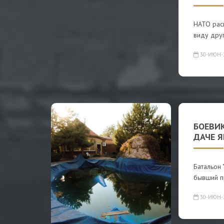
НАТО рас
виду дру
30-ИЮН-
БОЕВИК
ДАЧЕ 
Батальон 
бывший пр
30-ИЮН-