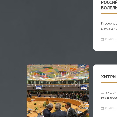
РОССИ
БОЛЕЛ
Игроки р
матчем 1
30-ИЮН-
ХИТРЫЙ
…Так дол
как и про
30-ИЮН-