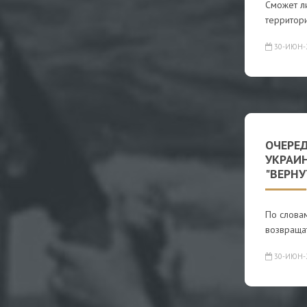
Сможет л
территори
30-ИЮН-
ОЧЕРЕ
УКРАИН
"ВЕРНУ
По словам
возвращат
30-ИЮН-