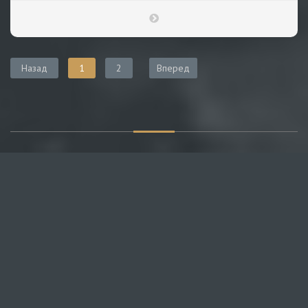
Назад
1
2
Вперед
О САЙТЕ
Публикуем различные мнения, статьи и видеоматериалы.
Посетителям нашего сайта предоставляем возможность
общения на портале – вы можете комментировать
публикации и добавлять свои.