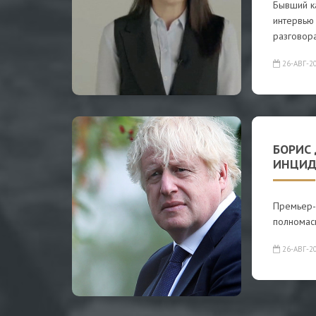
Бывший к
интервью
разговора
26-АВГ-2
БОРИС
ИНЦИД
Премьер-
полномас
26-АВГ-2