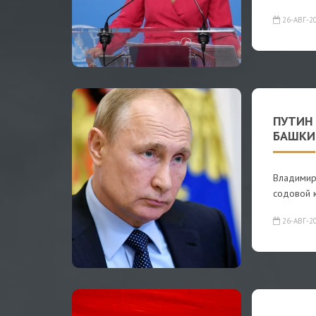
26-АВГ-2
ПУТИН 
БАШКИ
Владимир 
содовой к
26-АВГ-2