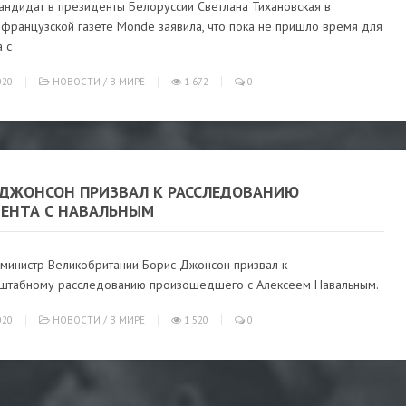
андидат в президенты Белоруссии Светлана Тихановская в
 французской газете Monde заявила, что пока не пришло время для
 с
020
НОВОСТИ
/
В МИРЕ
1 672
0
 ДЖОНСОН ПРИЗВАЛ К РАССЛЕДОВАНИЮ
ЕНТА С НАВАЛЬНЫМ
министр Великобритании Борис Джонсон призвал к
штабному расследованию произошедшего с Алексеем Навальным.
020
НОВОСТИ
/
В МИРЕ
1 520
0