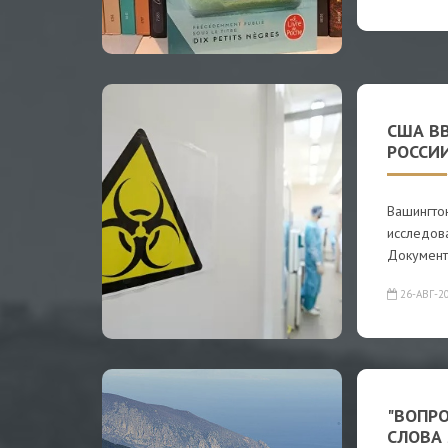
США В
РОССИ
Вашингтон
исследова
Документ
26-АВГ-2
"ВОПРО
СЛОВА 