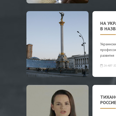
НА УК
В НАЗ
Украинск
професси
развития
26-АВГ-2
ТИХАНО
РОССИ