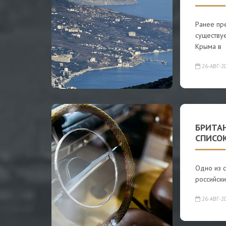
Ранее пре
существу
Крыма в
26-АВГ-2
БРИТА
СПИСО
Одно из 
российск
26-АВГ-2