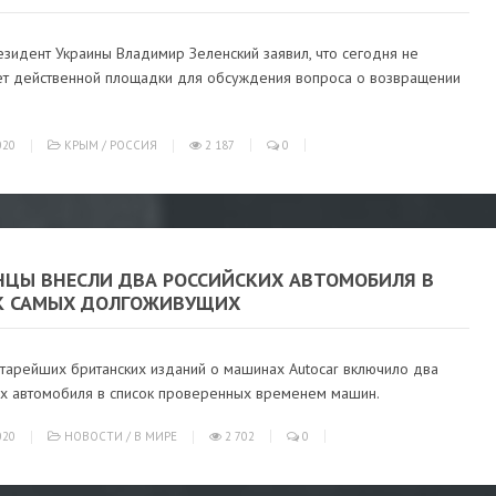
зидент Украины Владимир Зеленский заявил, что сегодня не
ет действенной площадки для обсуждения вопроса о возвращении
020
КРЫМ
/
РОССИЯ
2 187
0
НЦЫ ВНЕСЛИ ДВА РОССИЙСКИХ АВТОМОБИЛЯ В
К САМЫХ ДОЛГОЖИВУЩИХ
старейших британских изданий о машинах Autocar включило два
их автомобиля в список проверенных временем машин.
020
НОВОСТИ
/
В МИРЕ
2 702
0