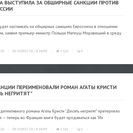
А ВЫСТУПИЛА ЗА ОБШИРНЫЕ САНКЦИИ ПРОТИВ
УССИИ
удет настаивать на обширных санкциях Евросоюза в отношении
ии, заявил премьер-министр Польши Матеуш Моравецкий в среду
020
НОВОСТИ
/
В МИРЕ
1 626
0
АНЦИИ ПЕРЕИМЕНОВАЛИ РОМАН АГАТЫ КРИСТИ
Ь НЕГРИТЯТ"
детективного романа Агаты Кристи "Десять негритят" претерпело
 — теперь во Франции книга будет продаваться как "Их
020
НОВОСТИ
/
В МИРЕ
1 581
0