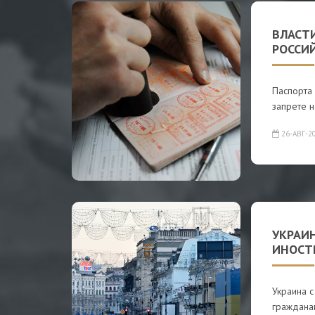
ВЛАСТ
РОССИ
Паспорта
запрете н
26-АВГ-2
УКРАИ
ИНОСТ
Украина с
гражданам