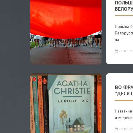
ПОЛЬШ
БЕЛОР
Польша б
Белорусс
на
26-АВГ-2
ВО ФР
"ДЕСЯТ
Название 
изменения
26-АВГ-2