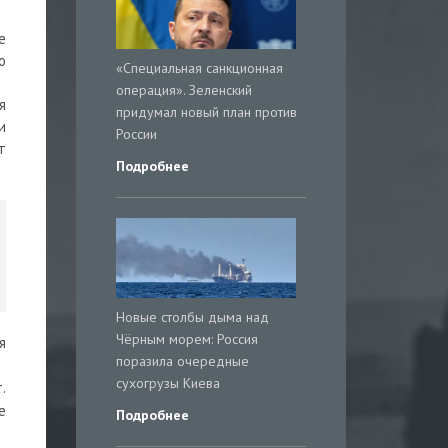
е
о
«Специальная санкционная
операция». Зеленский
я
придумал новый план против
и
России
т
Подробнее
Новые столбы дыма над
Чёрным морем: Россия
я
поразила очередные
сухогрузы Киева
.
е
Подробнее