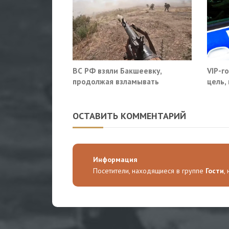
ВС РФ взяли Бакшеевку,
VIP-г
продолжая взламывать
цель,
оборону ВСУ в Харьковской
моско
области
ОСТАВИТЬ КОММЕНТАРИЙ
Информация
Посетители, находящиеся в группе
Гости
,