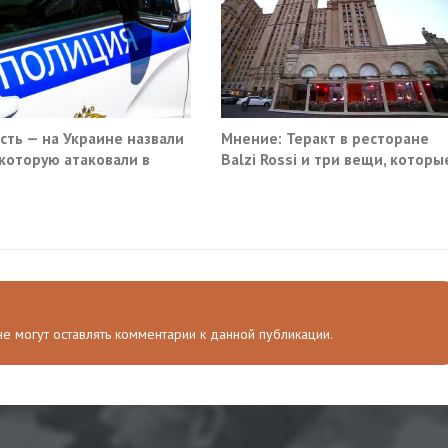
ость — на Украине назвали
Мнение: Теракт в ресторане
 которую атаковали в
Balzi Rossi и три вещи, которы
вском кафе
система не умеет видеть в
себе
 не могут оставлять комментарии к данной публикации.