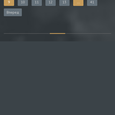
9
10
11
12
13
...
41
Вперед
О САЙТЕ
Публикуем различные мнения, статьи и видеоматериалы.
Посетителям нашего сайта предоставляем возможность
общения на портале – вы можете комментировать
публикации и добавлять свои.
НОВОСТИ