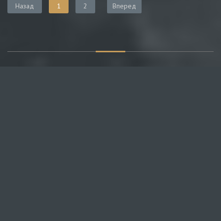
Назад
1
2
Вперед
О САЙТЕ
Публикуем различные мнения, статьи и видеоматериалы.
Посетителям нашего сайта предоставляем возможность
общения на портале – вы можете комментировать
публикации и добавлять свои.
НОВОСТИ