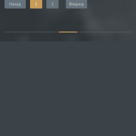
Назад
1
2
Вперед
О САЙТЕ
Публикуем различные мнения, статьи и видеоматериалы.
Посетителям нашего сайта предоставляем возможность
общения на портале – вы можете комментировать
публикации и добавлять свои.
НОВОСТИ