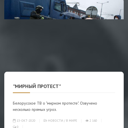
"МИРНЫЙ ПРОТЕСТ"
Белорусское ТВ о "мирном протесте". Озвучено
несколько прямых угроз.
13-ОКТ-2020
НОВОСТИ
/
В МИРЕ
2 160
0