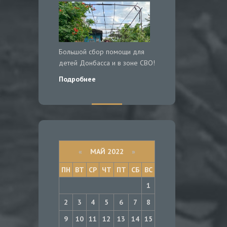
Большой сбор помощи для
детей Донбасса и в зоне СВО!
Подробнее
«
МАЙ 2022
»
ПН
ВТ
СР
ЧТ
ПТ
СБ
ВС
1
2
3
4
5
6
7
8
9
10
11
12
13
14
15