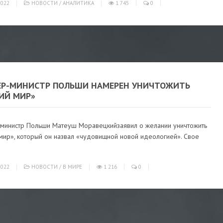
022
НОВОСТИ
/
АНАЛИТИКА
1 745
0
ЕР-МИНИСТР ПОЛЬШИ НАМЕРЕН УНИЧТОЖИТЬ
ИЙ МИР»
министр Польши Матеуш Моравецкийзаявил о желании уничтожить
 мир», который он назвал «чудовищной новой идеологией». Свое
022
НОВОСТИ
/
В МИРЕ
1 216
0