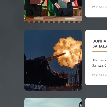
11-ФЕВ-2
ВОЙНА
ЗАПАД
Абсолютны
Запада. 
11-ФЕВ-2