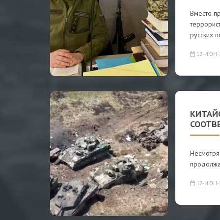
Вместо п
террорис
русских п
12-ИЮН-
КИТАЙС
СООТВ
Несмотря
продолжае
12-ИЮН-