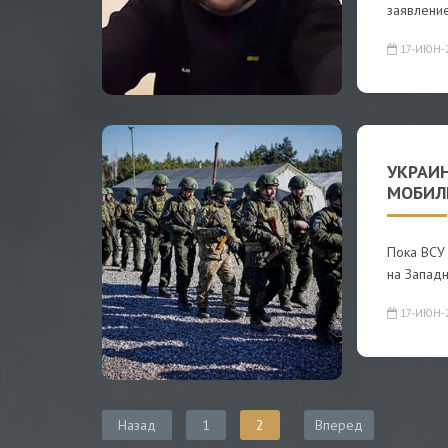
заявление
17-ИЮН-
УКРАИ
МОБИЛ
Пока ВСУ 
на Запад
17-ИЮН-
Назад
1
2
Вперед