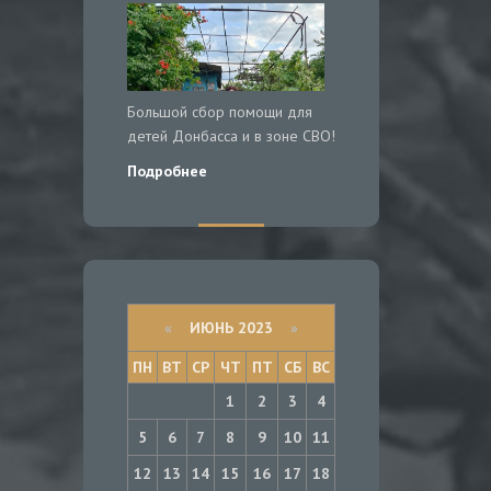
Большой сбор помощи для
детей Донбасса и в зоне СВО!
Подробнее
«
ИЮНЬ 2023
»
ПН
ВТ
СР
ЧТ
ПТ
СБ
ВС
1
2
3
4
5
6
7
8
9
10
11
12
13
14
15
16
17
18