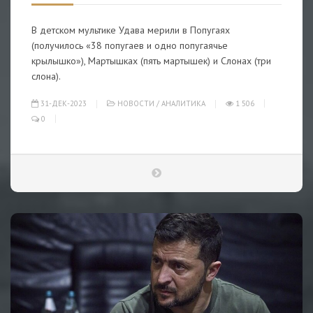
В детском мультике Удава мерили в Попугаях
(получилось «38 попугаев и одно попугаячье
крылышко»), Мартышках (пять мартышек) и Слонах (три
слона).
31-ДЕК-2023
НОВОСТИ
/
АНАЛИТИКА
1 506
0