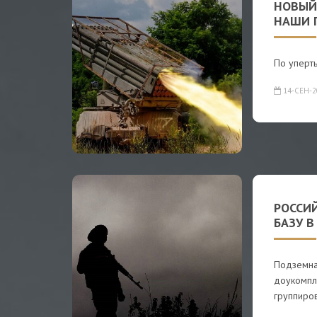
НОВЫЙ
НАШИ 
По уперт
14-СЕН-2
РОССИ
БАЗУ В
Подземна
доукомпл
группиро