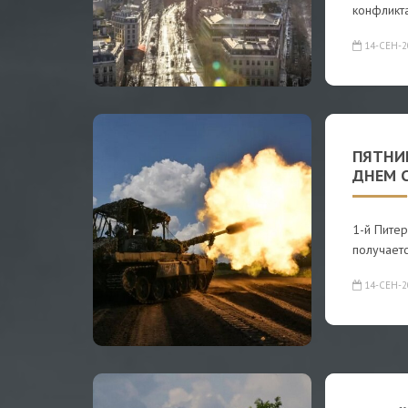
конфликта
14-СЕН-2
ПЯТНИ
ДНЕМ 
1-й Питер
получаетс
14-СЕН-2