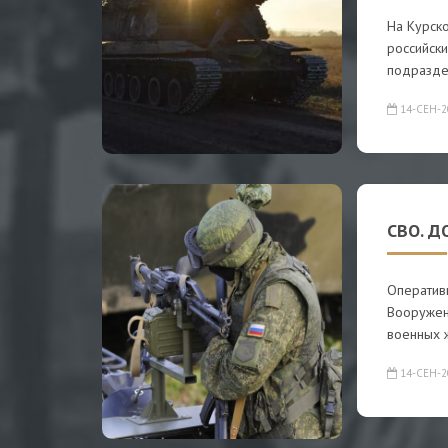
На Курск
российск
подразде
14-СЕН-2
СВО. Д
Оператив
Вооружен
военных 
14-СЕН-2