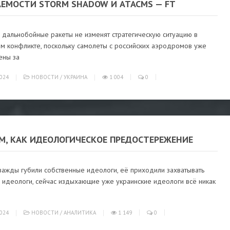
АЕМОСТИ STORM SHADOW И ATACMS — FT
 дальнобойные ракеты не изменят стратегическую ситуацию в
ом конфликте, поскольку самолеты с российских аэродромов уже
ны за
024
НОВОСТИ
/
УКРАИНА
1 004
0
М, КАК ИДЕОЛОГИЧЕСКОЕ ПРЕДОСТЕРЕЖЕНИЕ
важды губили собственные идеологи, её приходили захватывать
 идеологи, сейчас издыхающие уже украинские идеологи всё никак
024
НОВОСТИ
/
АНАЛИТИКА
1 149
0