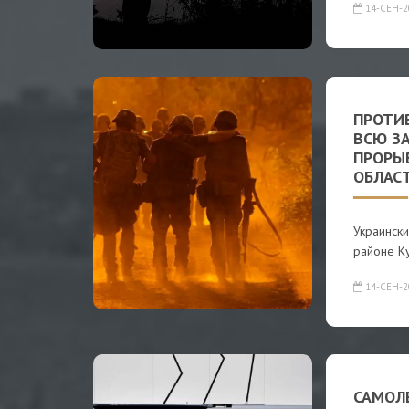
14-СЕН-2
ПРОТИ
ВСЮ З
ПРОРЫ
ОБЛАС
Украински
районе Ку
14-СЕН-2
САМОЛ