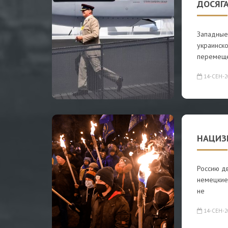
ДОСЯГ
Западные
украинск
перемеще
14-СЕН-2
НАЦИЗ
Россию д
немецкие
не
14-СЕН-2