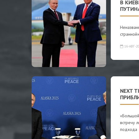
В КИЕ
ПУТИН
Неназван
странной»
16-АВГ-2
NEXT T
ПРИБЛ
«Большой
встречу л
подхода