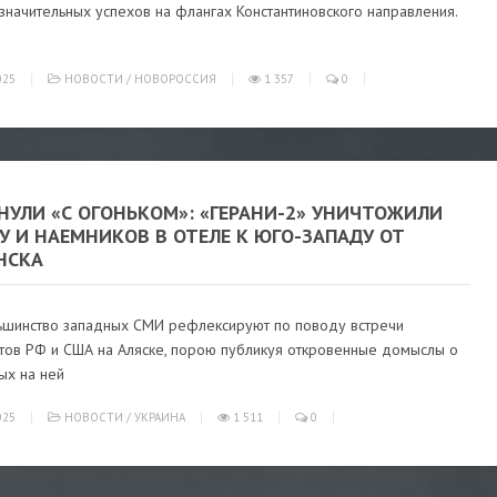
значительных успехов на флангах Константиновского направления.
025
НОВОСТИ
/
НОВОРОССИЯ
1 357
0
НУЛИ «С ОГОНЬКОМ»: «ГЕРАНИ-2» УНИЧТОЖИЛИ
У И НАЕМНИКОВ В ОТЕЛЕ К ЮГО-ЗАПАДУ ОТ
НСКА
ьшинство западных СМИ рефлексируют по поводу встречи
тов РФ и США на Аляске, порою публикуя откровенные домыслы о
ых на ней
025
НОВОСТИ
/
УКРАИНА
1 511
0