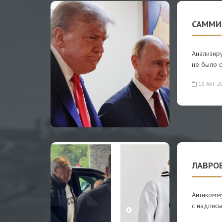
САММИ
Анализиру
не было с
16-АВГ-2
ЛАВРОВ
Антикомму
с надпись