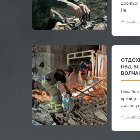
добиться 
На
16-АВГ-2
ОТДОХ
ПВД ВС
ВОЛЧА
Пока бол
президен
достигнут
16-АВГ-2