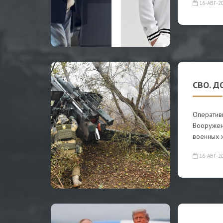
16-АВГ-2
СВО. Д
Оператив
Вооружен
военных 
16-АВГ-2