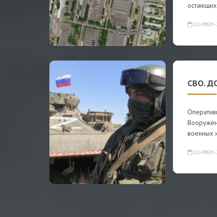
остающих
02-ИЮН-
СВО. Д
Оператив
Вооружен
военных 
02-ИЮН-