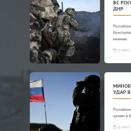
ВС РОС
ДНР
Российск
Константи
мнению
15-ИЮН-
МИНОБ
УДАР В
Российск
целям в 
15-ИЮН-