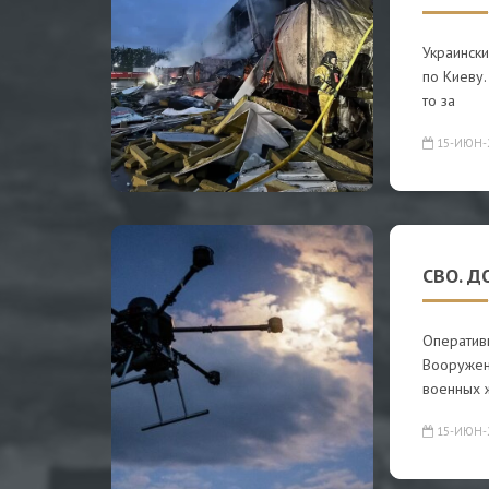
Украинск
по Киеву.
то за
15-ИЮН-
СВО. Д
Оператив
Вооружен
военных 
15-ИЮН-