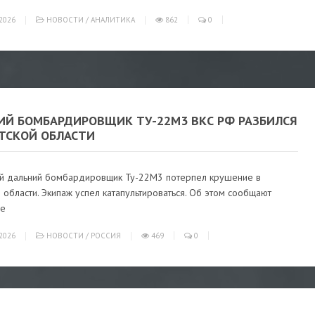
2026
НОВОСТИ
/
АНАЛИТИКА
862
0
ИЙ БОМБАРДИРОВЩИК ТУ-22М3 ВКС РФ РАЗБИЛСЯ
УТСКОЙ ОБЛАСТИ
ий дальний бомбардировщик Ту-22М3 потерпел крушение в
 области. Экипаж успел катапультироваться. Об этом сообщают
ие
2026
НОВОСТИ
/
РОССИЯ
469
0