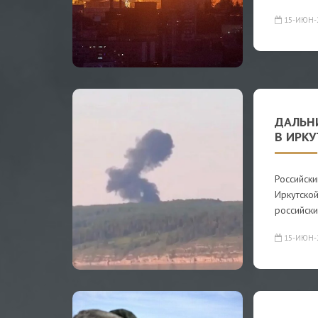
15-ИЮН-
ДАЛЬН
В ИРК
Российск
Иркутской
российск
15-ИЮН-