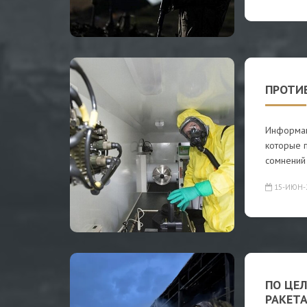
ПРОТИ
Информац
которые 
сомнений
15-ИЮН-
ПО ЦЕЛ
РАКЕТ