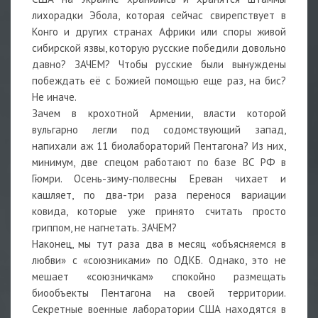
лихорадки Эбола, которая сейчас свирепствует в
Конго и других странах Африки или споры живой
сибирской язвы, которую русские победили довольно
давно? ЗАЧЕМ? Чтобы русские были вынуждены
побеждать её с Божией помощью еще раз, на бис?
Не иначе.
Зачем в крохотной Армении, власти которой
вульгарно легли под содомствующий запад,
напихали аж 11 биолабораторий Пентагона? Из них,
минимум, две спецом работают по базе ВС РФ в
Гюмри. Осень-зиму-полвесны Ереван чихает и
кашляет, по два-три раза перенося вариации
ковида, которые уже принято считать просто
гриппом, не нагнетать. ЗАЧЕМ?
Наконец, мы тут раза два в месяц «объясняемся в
любви» с «союзниками» по ОДКБ. Однако, это не
мешает «союзничкам» спокойно размещать
биообъекты Пентагона на своей территории.
Секретные военные лаборатории США находятся в