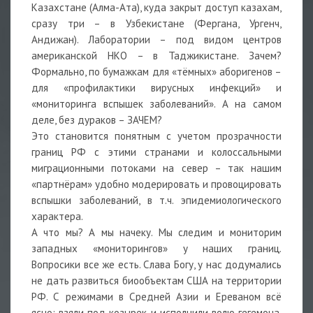
Казахстане (Алма-Ата), куда закрыт доступ казахам,
сразу три – в Узбекистане (Фергана, Ургенч,
Андижан). Лаборатории – под видом центров
американской НКО – в Таджикистане. Зачем?
Формально, по бумажкам для «тёмных» аборигенов –
для «профилактики вирусных инфекций» и
«мониторинга вспышек заболеваний». А на самом
деле, без дураков – ЗАЧЕМ?
Это становится понятным с учетом прозрачности
границ РФ с этими странами и колоссальными
миграционными потоками на север – так нашим
«партнёрам» удобно модерировать и провоцировать
вспышки заболеваний, в т.ч. эпидемиологического
характера.
А что мы? А мы начеку. Мы следим и мониторим
западных «мониторингов» у наших границ.
Вопросики все же есть. Слава Богу, у нас додумались
не дать развиться биообъектам США на территории
РФ. С режимами в Средней Азии и Ереваном всё
ясно: взяли под козырек и исполнили волю гегемона.